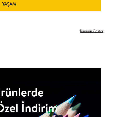
YAŞAM
Tümünü Göster
Ürünlerde
zel İndirim