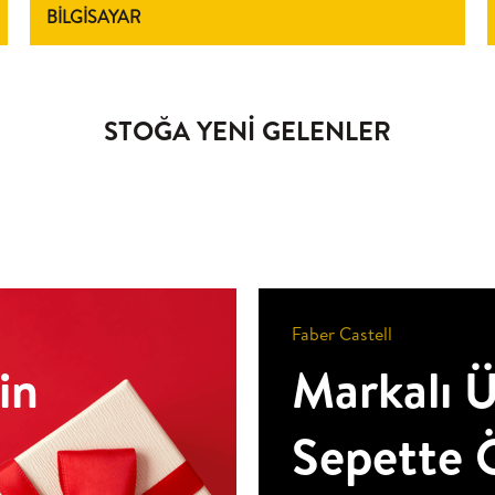
BİLGİSAYAR
STOĞA YENİ GELENLER
Faber Castell
in
Markalı 
Sepette Ö