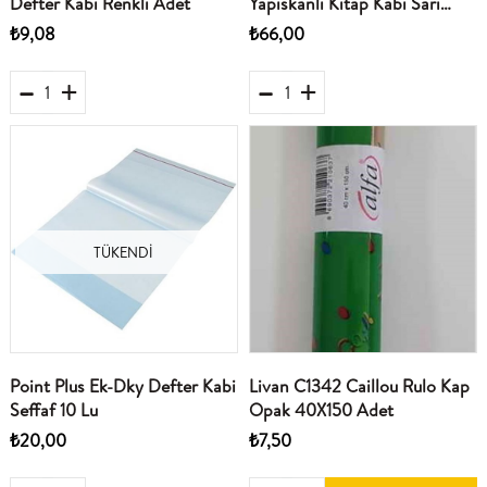
Defter Kabi Renkli Adet
Yapiskanli Kitap Kabi Sari
10Lu
₺9,08
₺66,00
TÜKENDI
Point Plus Ek-Dky Defter Kabi
Livan C1342 Caillou Rulo Kap
Seffaf 10 Lu
Opak 40X150 Adet
₺20,00
₺7,50