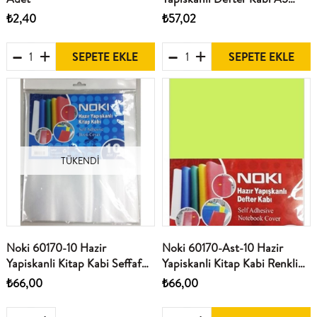
Kirmizi 10Lu
₺2,40
₺57,02
SEPETE EKLE
SEPETE EKLE
TÜKENDI
Noki 60170-10 Hazir
Noki 60170-Ast-10 Hazir
Yapiskanli Kitap Kabi Seffaf
Yapiskanli Kitap Kabi Renkli
10Lu
10Lu
₺66,00
₺66,00