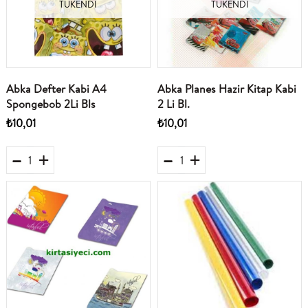
TÜKENDI
TÜKENDI
Abka Defter Kabi A4
Abka Planes Hazir Kitap Kabi
Spongebob 2Li Bls
2 Li Bl.
₺10,01
₺10,01