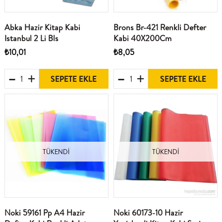
Abka Hazir Kitap Kabi
Brons Br-421 Renkli Defter
Istanbul 2 Li Bls
Kabi 40X200Cm
₺10,01
₺8,05
SEPETE EKLE
SEPETE EKLE
TÜKENDI
TÜKENDI
Noki 59161 Pp A4 Hazir
Noki 60173-10 Hazir