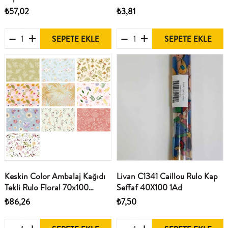
10Lu
₺57,02
₺3,81
SEPETE EKLE
SEPETE EKLE
Keskin Color Ambalaj Kağıdı
Livan C1341 Caillou Rulo Kap
Tekli Rulo Floral 70x100
Seffaf 40X100 1Ad
100349-99
₺86,26
₺7,50