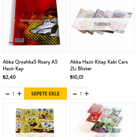
TÜKENDI
Abka Qroahka5 Roary A5
Abka Hazir Kitap Kabi Cars
Hazir Kap
2Li Blister
₺2,40
₺10,01
SEPETE EKLE