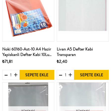
Noki 60160-Ast-10 A4 Hazir
Livan A5 Defter Kabi
Yapiskanli Defter Kabi 10Lu
Transparan
Renkli
₺71,81
₺2,40
SEPETE EKLE
SEPETE EKLE