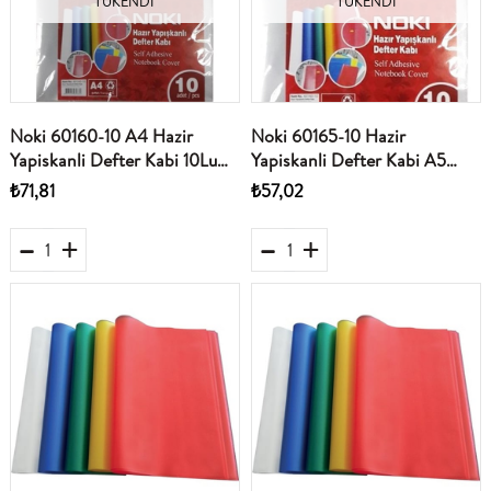
TÜKENDI
TÜKENDI
Noki 60160-10 A4 Hazir
Noki 60165-10 Hazir
Yapiskanli Defter Kabi 10Lu
Yapiskanli Defter Kabi A5
Seffaf
Seffaf 10Lu
₺71,81
₺57,02