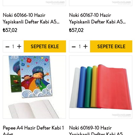
Noki 60166-10 Hazir
Noki 60167-10 Hazir
Yapiskanli Defter Kabi A5
Yapiskanli Defter Kabi A5
Yesil 10Lu
Mavi 10Lu
₺57,02
₺57,02
SEPETE EKLE
SEPETE EKLE
Pepee A4 Hazir Defter Kabi 1
Noki 60169-10 Hazir
Adet
Yapiskanli Defter Kabi A5