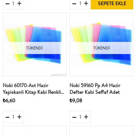
SEPETE EKLE
TÜKENDI
TÜKENDI
Noki 60170-Ast Hazir
Noki 59160 Pp A4 Hazir
Yapiskanli Kitap Kabi Renkli
Defter Kabi Seffaf Adet
Adet
₺6,60
₺9,08