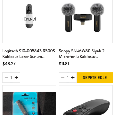
TÜKENDI
Logitech 910-005843 R500S
Snopy SN-MW80 Siyah 2
Kablosuz Lazer Sunum
Mikrofonlu Kablosuz
Kumandası Presenter
Lightning Yaka Mikrofonu
$48.27
$11.81
SEPETE EKLE