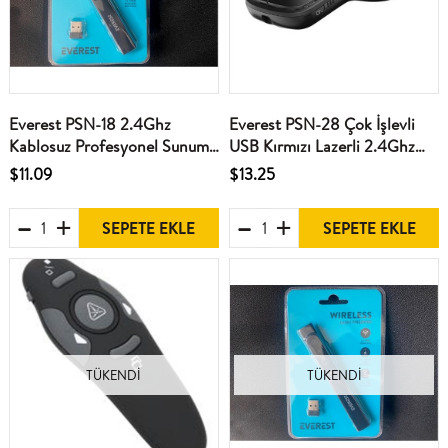
Everest PSN-18 2.4Ghz
Everest PSN-28 Çok İşlevli
Kablosuz Profesyonel Sunum
USB Kırmızı Lazerli 2.4Ghz
Cihazı
Kablosuz Type C Profesyonel
$11.09
$13.25
Sunum Cihazı
SEPETE EKLE
SEPETE EKLE
TÜKENDI
TÜKENDI