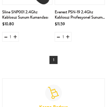
Sline SNP001 2.4Ghz
Everest PSN-19 2.4Ghz
Kablosuz Sunum Kumandası
Kablosuz Profesyonel Sunum
Cihazı
$10.80
$11.59
1
Kargo Bedava