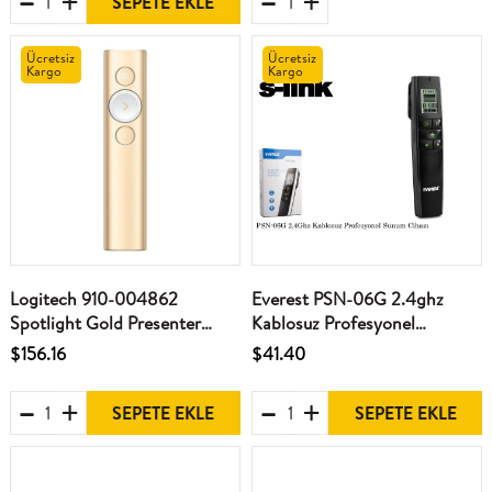
SEPETE EKLE
Ücretsiz
Ücretsiz
Kargo
Kargo
Logitech 910-004862
Everest PSN-06G 2.4ghz
Spotlight Gold Presenter
Kablosuz Profesyonel
Sunum Kumandası
Presenter
$156.16
$41.40
SEPETE EKLE
SEPETE EKLE