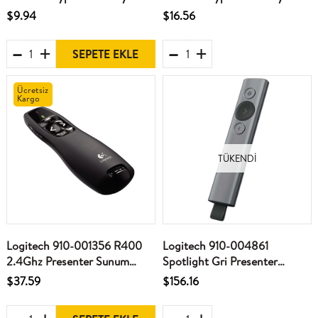
Sunum Cihazı (100-200mt
Sunum Cihazı(100-200mt
$9.94
$16.56
Lazer)(50-100mt Wıreless )
Lazer)(50-100mt Wıreless )
SEPETE EKLE
Ücretsiz
Kargo
TÜKENDI
Logitech 910-001356 R400
Logitech 910-004861
2.4Ghz Presenter Sunum
Spotlight Gri Presenter
Kumandası
Sunum Kumandası
$37.59
$156.16