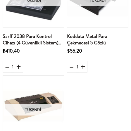
TÜKENDI
TÜKENDI
Sarff 2038 Para Kontrol
Koddata Metal Para
Cihazı (4 Güvenlikli Sistem)
Çekmecesi 5 Gözlü
(Mikro Yazı Kontroli İçin
₺410,40
$55.20
Yerleşik Büyüteç)
TÜKENDI