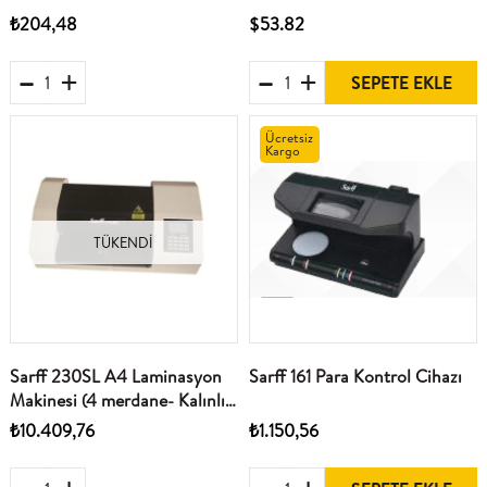
₺204,48
$53.82
SEPETE EKLE
Ücretsiz
Kargo
TÜKENDI
Sarff 230SL A4 Laminasyon
Sarff 161 Para Kontrol Cihazı
Makinesi (4 merdane- Kalınlık
250Micron-Isınma Süresi 3
₺10.409,76
₺1.150,56
dk)