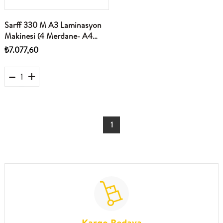
Sarff 330 M A3 Laminasyon
Makinesi (4 Merdane- A4
250gr-Isınma 3dk)
₺7.077,60
1
Kargo Bedava