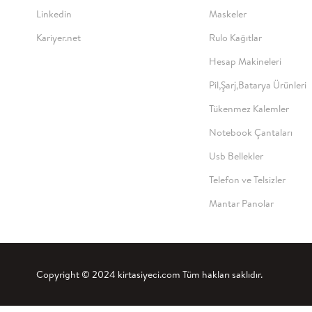
Linkedin
Maskeler
Kariyer.net
Rulo Kağıtlar
Hesap Makineleri
Pil,Şarj,Batarya Ürünleri
Tükenmez Kalemler
Notebook Çantaları
Usb Bellekler
Telefon ve Telsizler
Mantar Panolar
Copyright © 2024 kirtasiyeci.com Tüm hakları saklıdır.