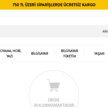
750 TL ÜZERI SIPARIŞLERDE ÜCRETSIZ KARGO
OYAMA, HOBİ,
BİLGİSAYAR
BİLGİSAYAR
YAŞAM
YAZI
TÜKETİM