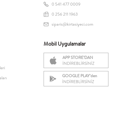
0 541 477 0009
0 256 211 1963
siparis@kirtasiyeci.com
Mobil Uygulamalar
APP STORE’DAN
İNDİREBLİRSİNİZ
eri
GOOGLE PLAY’den
ları
İNDİREBLİRSİNİZ