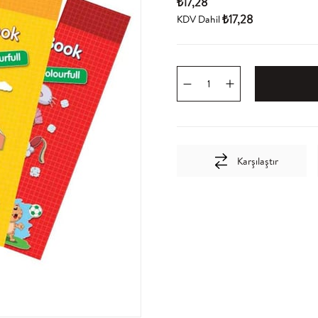
₺17,28
₺17,28
KDV Dahil
Karşılaştır