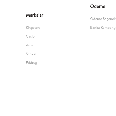
Ödeme
Markalar
Ödeme Seçenekl
Kingston
Banka Kampanya
Casio
Asus
Scrikss
Edding