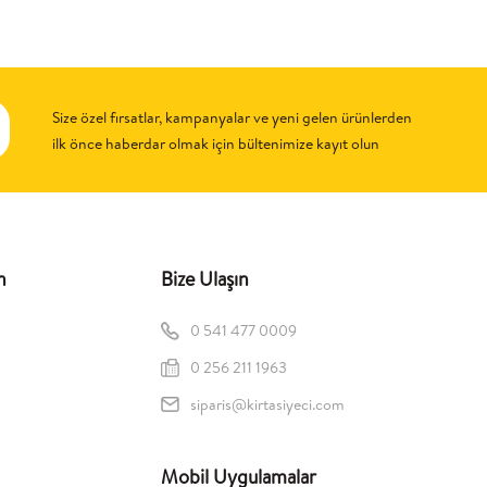
Size özel fırsatlar, kampanyalar ve yeni gelen ürünlerden
ilk önce haberdar olmak için bültenimize kayıt olun
n
Bize Ulaşın
0 541 477 0009
0 256 211 1963
siparis@kirtasiyeci.com
Mobil Uygulamalar