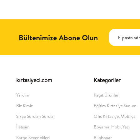
Bültenimize Abone Olun
kırtasiyeci.com
Kategoriler
Yardım
Kağıt Ürünleri
Biz Kimiz
Eğitim Kırtasiye Sunum
Sıkça Sorulan Sorular
Ofis Kırtasiye, Mobilya
İletişim
Boyama, Hobi, Yazı
Kargo Seçenekleri
Bilgisayar