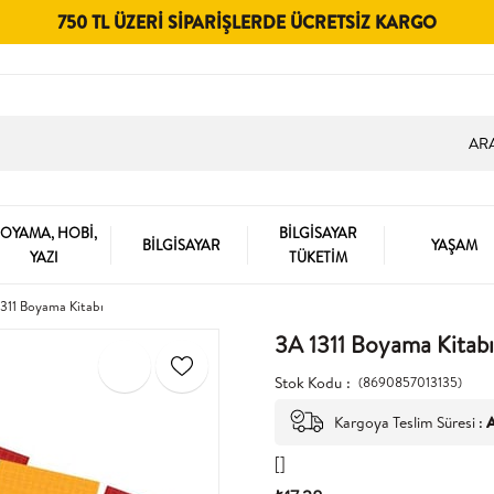
750 TL ÜZERI SIPARIŞLERDE ÜCRETSIZ KARGO
OYAMA, HOBİ,
BİLGİSAYAR
BİLGİSAYAR
YAŞAM
YAZI
TÜKETİM
1311 Boyama Kitabı
3A 1311 Boyama Kitabı
Stok Kodu
(8690857013135)
Kargoya Teslim Süresi
:
A
[]