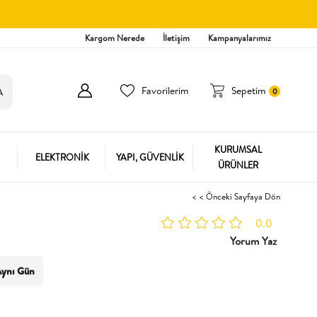
Kargom Nerede
İletişim
Kampanyalarımız
Favorilerim
Sepetim
0
KURUMSAL
ELEKTRONİK
YAPI, GÜVENLİK
ÜRÜNLER
< < Önceki Sayfaya Dön
0.0
Yorum Yaz
ynı Gün