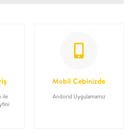
riş
Mobil Cebinizde
 ile
Andorid Uygulamamız
yfini