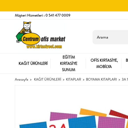
Müşteri Hizmetleri : 0 541 477 0009
EĞİTİM
OFİS KIRTASİYE,
B
KAĞIT ÜRÜNLERİ
KIRTASİYE
MOBİLYA
SUNUM
Anasayfa
KAĞIT ÜRÜNLERİ
KITAPLAR
BOYAMA KITAPLARI
3A 