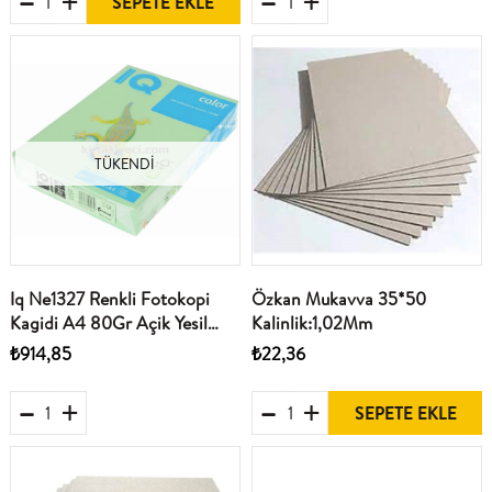
SEPETE EKLE
TÜKENDI
Iq Ne1327 Renkli Fotokopi
Özkan Mukavva 35*50
Kagidi A4 80Gr Açik Yesil
Kalinlik:1,02Mm
500Lü Paket
₺914,85
₺22,36
SEPETE EKLE