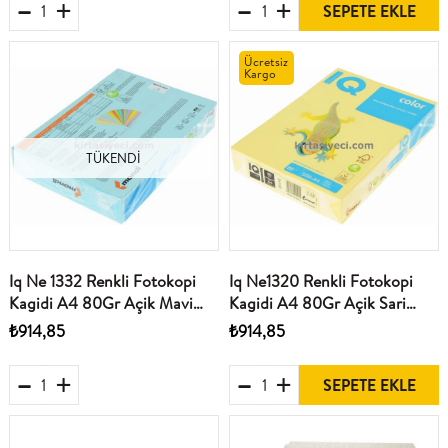
SEPETE EKLE
Ücretsiz
Kargo
TÜKENDI
Iq Ne 1332 Renkli Fotokopi
Iq Ne1320 Renkli Fotokopi
Kagidi A4 80Gr Açik Mavi
Kagidi A4 80Gr Açik Sari
500Lü Paket
500Lü Paket
₺914,85
₺914,85
SEPETE EKLE