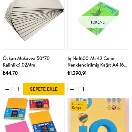
TÜKENDI
Özkan Mukavva 50*70
Iq Ne1600-Ma42 Color
Kalinlik:1,02Mm
Renklendirilmiş Kağıt A4 160
g/m² Bahar Yeşili 250 Yaprak
₺44,70
₺1.290,91
SEPETE EKLE
Ücretsiz
Kargo