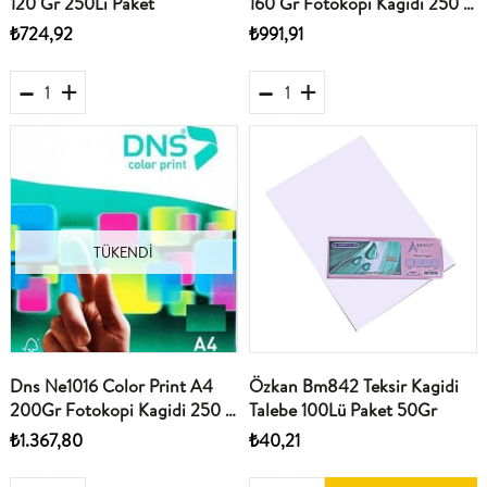
120 Gr 250Li Paket
160 Gr Fotokopi Kagidi 250 Li
Paket
₺724,92
₺991,91
TÜKENDI
Dns Ne1016 Color Print A4
Özkan Bm842 Teksir Kagidi
200Gr Fotokopi Kagidi 250 Li
Talebe 100Lü Paket 50Gr
Paket
₺1.367,80
₺40,21