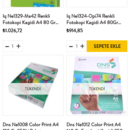
Iq Ne1329-Ma42 Renkli
Iq Ne1324-Opi74 Renkli
Fotokopi Kagidi A4 80 Gr
Fotokopi Kagidi A4 80Gr
Bahar Yesili 500Lü Paket
Açik Gül Pembesi 500Lü
₺1.026,72
₺914,85
Paket
SEPETE EKLE
TÜKENDI
TÜKENDI
Dns Ne1008 Color Print A4
Dns Ne1012 Color Print A4