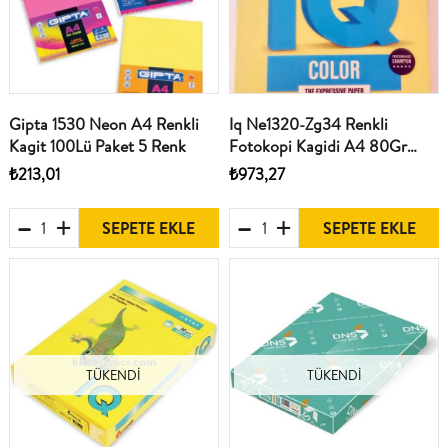
Gipta 1530 Neon A4 Renkli
Iq Ne1320-Zg34 Renkli
Kagit 100Lü Paket 5 Renk
Fotokopi Kagidi A4 80Gr
Limon Sarisi 500Lü Paket
₺213,01
₺973,27
SEPETE EKLE
SEPETE EKLE
TÜKENDI
TÜKENDI