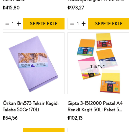
Koyu Altin Sari 500Lü Paket
₺415,80
₺973,27
SEPETE EKLE
SEPETE EKLE
TÜKENDI
Özkan Bm573 Teksir Kagidi
Gipta 3-1512000 Pastel A4
Talebe 50Gr 170Li
Renkli Kagit 50Li Paket 5
Renk
₺64,56
₺102,13