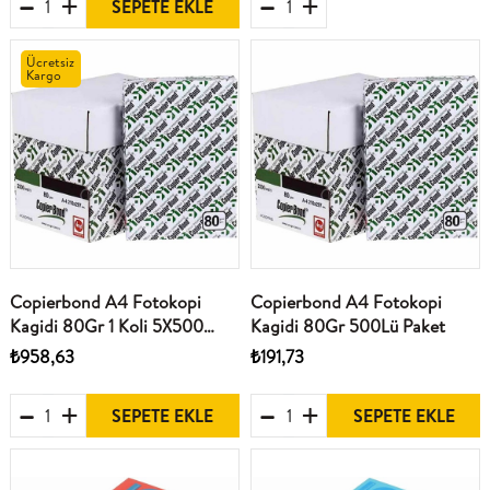
SEPETE EKLE
Ücretsiz
Kargo
Copierbond A4 Fotokopi
Copierbond A4 Fotokopi
Kagidi 80Gr 1 Koli 5X500
Kagidi 80Gr 500Lü Paket
Yaprak
₺958,63
₺191,73
SEPETE EKLE
SEPETE EKLE