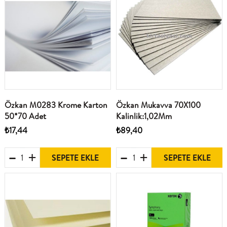
Özkan M0283 Krome Karton
Özkan Mukavva 70X100
50*70 Adet
Kalinlik:1,02Mm
₺17,44
₺89,40
SEPETE EKLE
SEPETE EKLE