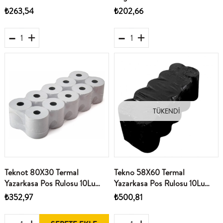
₺263,54
₺202,66
TÜKENDI
Teknot 80X30 Termal
Tekno 58X60 Termal
Yazarkasa Pos Rulosu 10Lu
Yazarkasa Pos Rulosu 10Lu
Paket
Paket
₺352,97
₺500,81