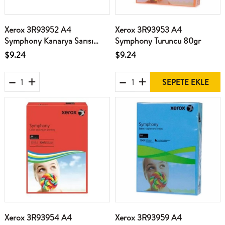
Xerox 3R93952 A4
Xerox 3R93953 A4
Symphony Kanarya Sarısı
Symphony Turuncu 80gr
80gr
$9.24
$9.24
SEPETE EKLE
Xerox 3R93954 A4
Xerox 3R93959 A4