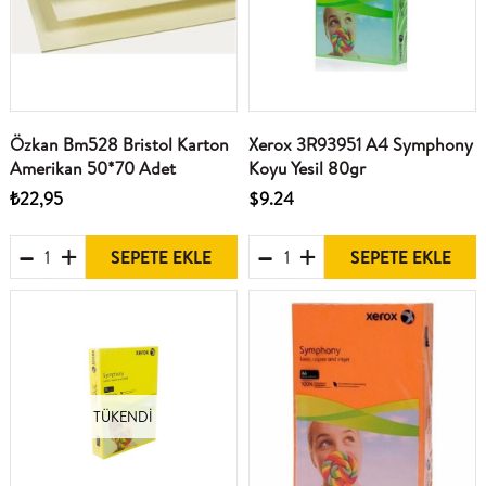
Özkan Bm528 Bristol Karton
Xerox 3R93951 A4 Symphony
Amerikan 50*70 Adet
Koyu Yesil 80gr
₺22,95
$9.24
SEPETE EKLE
SEPETE EKLE
TÜKENDI