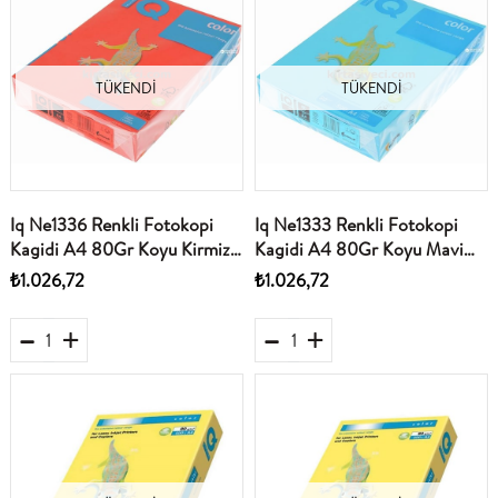
TÜKENDI
TÜKENDI
Iq Ne1336 Renkli Fotokopi
Iq Ne1333 Renkli Fotokopi
Kagidi A4 80Gr Koyu Kirmizi
Kagidi A4 80Gr Koyu Mavi
500Lü Paket
500Lü Paket
₺1.026,72
₺1.026,72