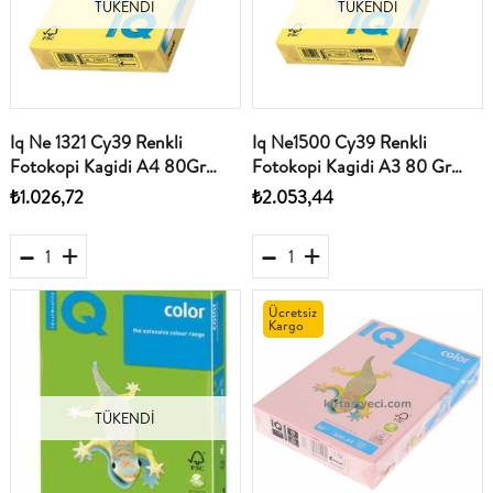
TÜKENDI
TÜKENDI
Iq Ne 1321 Cy39 Renkli
Iq Ne1500 Cy39 Renkli
Fotokopi Kagidi A4 80Gr
Fotokopi Kagidi A3 80 Gr
Kanarya Sari 500Lü Paket
Kanarya Sari 500Lü Paket
₺1.026,72
₺2.053,44
Ücretsiz
Kargo
TÜKENDI