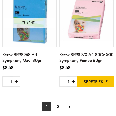
TÜKENDI
Xerox 3R93968 A4
Xerox 3R93970 A4 80Gr-500
Symphony Mavi 80gr
Symphony Pembe 80gr
$8.58
$8.58
SEPETE EKLE
1
2
>