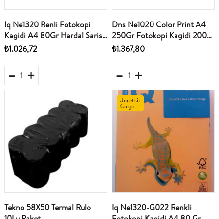
Iq Ne1320 Renli Fotokopi
Dns Ne1020 Color Print A4
Kagidi A4 80Gr Hardal Sarisi
250Gr Fotokopi Kagidi 200
Koyu 500Lü Paket
Lü Paket
₺1.026,72
₺1.367,80
Ücretsiz
Kargo
Tekno 58X50 Termal Rulo
Iq Ne1320-G022 Renkli
10Lu Paket
Fotokopi Kagidi A4 80 Gr