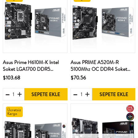
Asus Prime H610M-K Intel
Asus PRIME A520M-R
Soket LGA1700 DDR5
5100Mhz OC DDR4 Soket
5600MHz mATX Gaming
AM4 M.2 HDMI mATX
$103.68
$70.56
(Oyuncu) Anakart
Anakart
SEPETE EKLE
SEPETE EKLE
Ücretsiz
Kargo