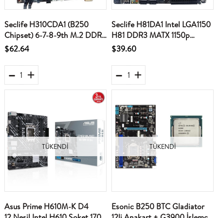
Seclife H310CDA1 (B250
Seclife H81DA1 Intel LGA1150
Chipset) 6-7-8-9th M.2 DDR4
H81 DDR3 MATX 1150p
S+V+L 1151P Anakart
Anakart
$62.64
$39.60
(6.7.8.9.Nesil)
TÜKENDI
TÜKENDI
Asus Prime H610M-K D4
Esonic B250 BTC Gladiator
12.Nesil Intel H610 Soket 1700
12li Anakart + G3900 İşlemci