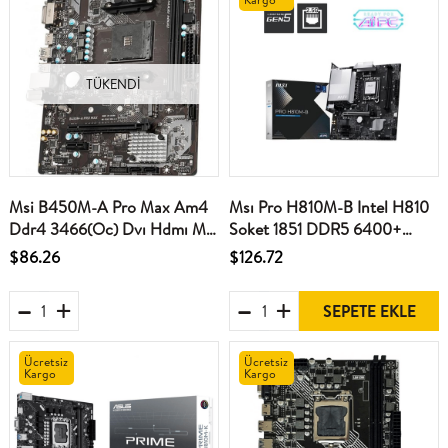
TÜKENDI
Msi B450M-A Pro Max Am4
Msı Pro H810M-B Intel H810
Ddr4 3466(Oc) Dvı Hdmı M.2
Soket 1851 DDR5 6400+
Usb3.2 Matx Anakart
(OC)MHz mATX Gaming
$86.26
$126.72
(Oyuncu) Anakart
SEPETE EKLE
Ücretsiz
Ücretsiz
Kargo
Kargo