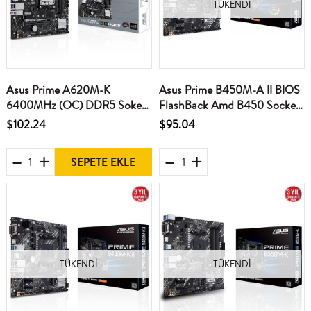
TÜKENDI
Asus Prime A620M-K
Asus Prime B450M-A II BIOS
6400MHz (OC) DDR5 Soket
FlashBack Amd B450 Socket
AM5 M.2 HDMI VGA mATX
Am4 Ryzen™ Ddr4
$102.24
$95.04
Anakart
4400Mhz(O.C.) M.2 Anakart
SEPETE EKLE
TÜKENDI
TÜKENDI