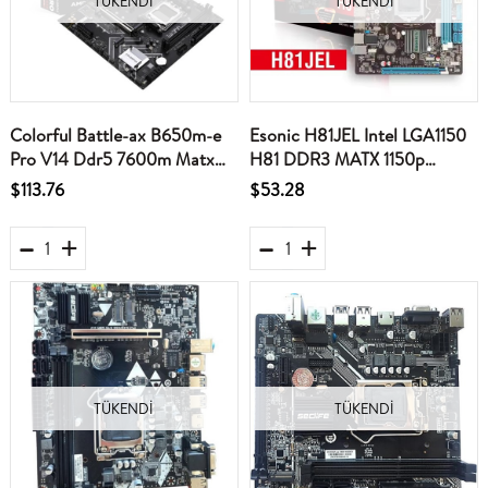
TÜKENDI
TÜKENDI
Colorful Battle-ax B650m-e
Esonic H81JEL Intel LGA1150
Pro V14 Ddr5 7600m Matx
H81 DDR3 MATX 1150p
Anakart
Anakart
$113.76
$53.28
TÜKENDI
TÜKENDI