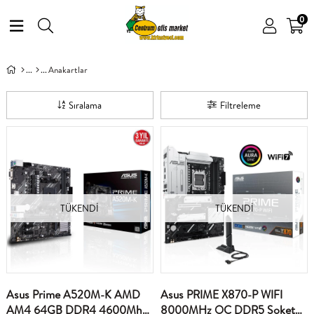
0
Anakartlar
Sıralama
Filtreleme
TÜKENDI
TÜKENDI
Asus Prime A520M-K AMD
Asus PRIME X870-P WIFI
AM4 64GB DDR4 4600Mhz
8000MHz OC DDR5 Soket