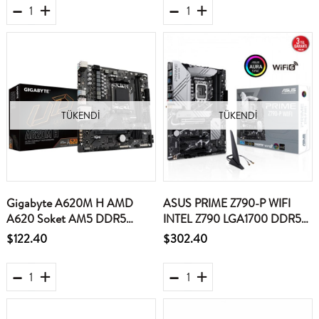
TÜKENDI
TÜKENDI
Gigabyte A620M H AMD
ASUS PRIME Z790-P WIFI
A620 Soket AM5 DDR5
INTEL Z790 LGA1700 DDR5
6400(OC)MHz mATX Gaming
7200 DP HDMI 3X M2
$122.40
$302.40
(Oyuncu) Anakart
USB3.2 AX WİFİ BT AURA
RGB