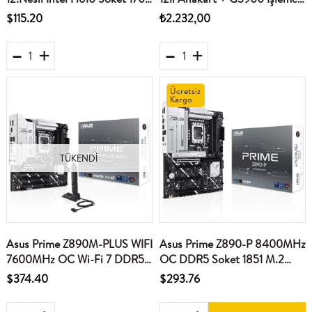
DDR4 3200MHz mATX
Mining Anakart
$115.20
₺2.232,00
Anakart
Ücretsiz
Kargo
TÜKENDI
Asus Prime Z890M-PLUS WIFI
Asus Prime Z890-P 8400MHz
7600MHz OC Wi-Fi 7 DDR5
OC DDR5 Soket 1851 M.2
Soket 1851 M.2 HDMI DP
HDMI DP ATX Anakart
$374.40
$293.76
mATX Anakart