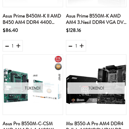
Asus Prime B450M-K II AMD
Asus Prime B550M-K AMD
B450 AM4 DDR4 4400
AM4 3.Nesil DDR4 VGA DVI
HDMI DVI VGA M2 USB3.2
HDMI Anakart
$86.40
$128.16
mATX BIOS Flashback
Anakart
TÜKENDI
TÜKENDI
Asus Pro B550M-C-CSM
Msı B550-A Pro AM4 DDR4