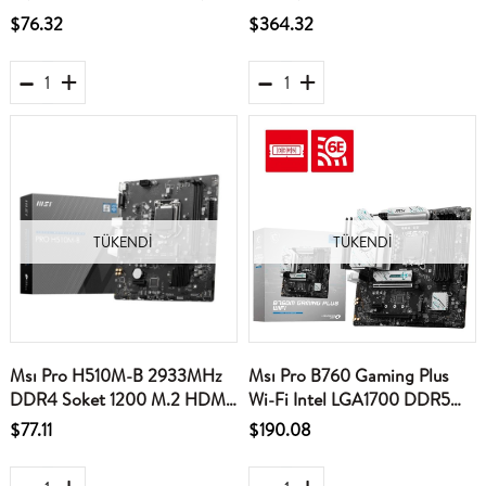
M2 Vga-Hdmi mATX Anakart
AM5 M.2 HDMI ATX Anakart
$76.32
$364.32
TÜKENDI
TÜKENDI
Msı Pro H510M-B 2933MHz
Msı Pro B760 Gaming Plus
DDR4 Soket 1200 M.2 HDMI
Wi-Fi Intel LGA1700 DDR5
VGA mATX 10.Nesil Anakart
ATX Anakart
$77.11
$190.08