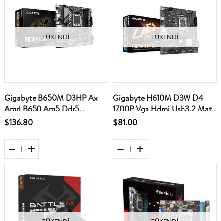
TÜKENDI
TÜKENDI
Gigabyte B650M D3HP Ax
Gigabyte H610M D3W D4
Amd B650 Am5 Ddr5
1700P Vga Hdmi Usb3.2 Matx
7600MHZ (Oc) Hdmı-dp M.2
Anakart
$136.80
$81.00
Wi-Fi Rgb Matx Anakart