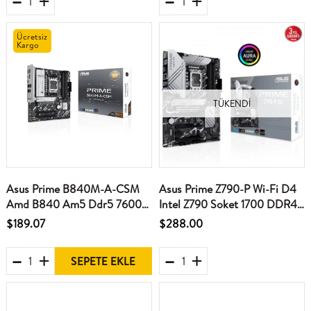
Ücretsiz
Kargo
TÜKENDI
Asus Prime B840M-A-CSM
Asus Prime Z790-P Wi-Fi D4
Amd B840 Am5 Ddr5 7600
Intel Z790 Soket 1700 DDR4
2Xdp Hdmı 3X M2 Usb3.2
5333(OC)MHz ATX Gaming
$189.07
$288.00
Rgb Matx Anakart
(Oyuncu) Anakart
SEPETE EKLE