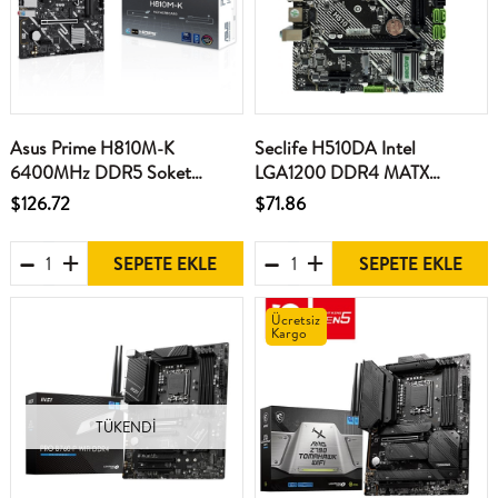
Asus Prime H810M-K
Seclife H510DA Intel
6400MHz DDR5 Soket
LGA1200 DDR4 MATX
LGA1851 M.2 HDMI VGA
(Sadece 10.Nesil) 1200p
$126.72
$71.86
mATX Anakart
Anakart
SEPETE EKLE
SEPETE EKLE
Ücretsiz
Kargo
TÜKENDI