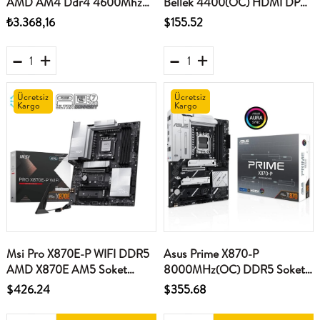
AMD AM4 Ddr4 4600Mhz
Bellek 4400(OC) HDMI DP
M2 Hdmi-Dvi-Vga Anakart
M.2 USB3.2 ATX Anakart
₺3.368,16
$155.52
Ücretsiz
Ücretsiz
Kargo
Kargo
Msi Pro X870E-P WIFI DDR5
Asus Prime X870-P
AMD X870E AM5 Soket
8000MHz(OC) DDR5 Soket
DDR5 8200+(OC)MHz ATX
AM5 M.2 HDMI ATX Anakart
$426.24
$355.68
Oyuncu (Gaming) Anakart