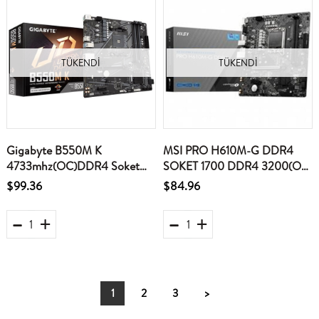
TÜKENDI
TÜKENDI
Gigabyte B550M K
MSI PRO H610M-G DDR4
4733mhz(OC)DDR4 Soket
SOKET 1700 DDR4 3200(OC)
AM4 M.2 HDMI DP mATX
PCI-E GEN 4 M.2 USB3.2 1X
$99.36
$84.96
Anakart
1G LAN MATX ANAKART
1
2
3
>