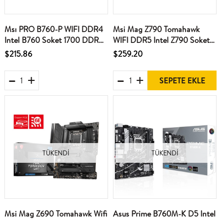
Msı PRO B760-P WIFI DDR4
Msi Mag Z790 Tomahawk
Intel B760 Soket 1700 DDR4
WIFI DDR5 Intel Z790 Soket
5333(OC)MHz ATX Gaming
1700 DDR5 7200(OC)MHz
$215.86
$259.20
(Oyuncu) Anakart
ATX Gaming (Oyuncu)
Anakart
SEPETE EKLE
TÜKENDI
TÜKENDI
Msi Mag Z690 Tomahawk Wifi
Asus Prime B760M-K D5 Intel