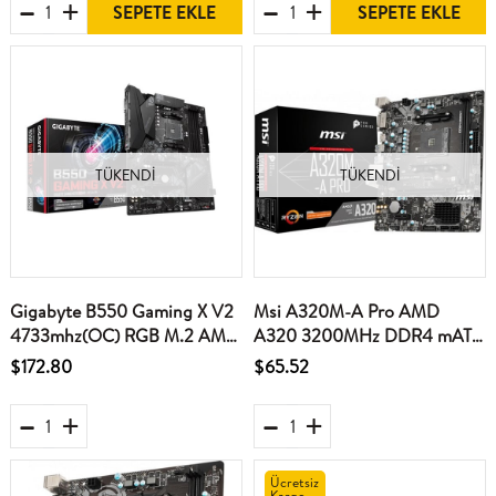
SEPETE EKLE
SEPETE EKLE
TÜKENDI
TÜKENDI
Gigabyte B550 Gaming X V2
Msi A320M-A Pro AMD
4733mhz(OC) RGB M.2 AM4
A320 3200MHz DDR4 mATX
ATX Anakart
Anakart
$172.80
$65.52
Ücretsiz
Kargo