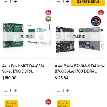
SEPETE EKLE
TÜKENDI
TÜKENDI
Asus Pro H610T D4-CSM
Asus Prime B760M-K D4 Intel
Soket 1700 DDR4
B760 Soket 1700 DDR4
3200(OC)Mhz Mını-ITX
5333(OC)MHz mATX Gaming
$180.00
$123.84
Anakart
(Oyuncu) Anakart
Ücretsiz
Ücretsiz
Kargo
Kargo