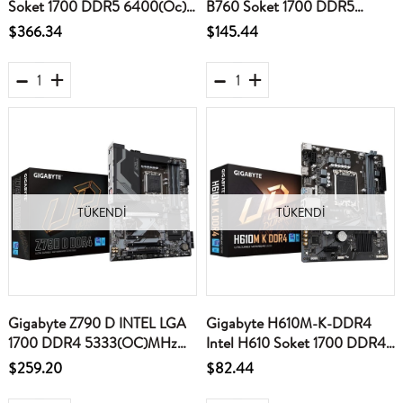
Soket 1700 DDR5 6400(Oc)
B760 Soket 1700 DDR5
Pcı-E Gen 5 M.2 Wi-Fi6 Atx
8000(OC)MHz mATX Gaming
$366.34
$145.44
Anakart
(Oyuncu) Anakart
TÜKENDI
TÜKENDI
Gigabyte Z790 D INTEL LGA
Gigabyte H610M-K-DDR4
1700 DDR4 5333(OC)MHz
Intel H610 Soket 1700 DDR4
ATX Gaming (Oyuncu)
3200MHz mATX Gaming
$259.20
$82.44
Anakart
(Oyuncu) Anakart