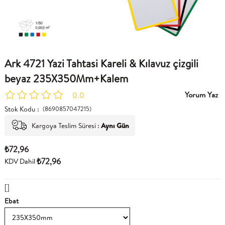
Ark 4721 Yazi Tahtasi Kareli & Kılavuz çizgili
beyaz 235X350Mm+Kalem
Yorum Yaz
0.0
Stok Kodu
(8690857047215)
Kargoya Teslim Süresi
:
Aynı Gün
₺72,96
₺72,96
KDV Dahil
[]
Ebat