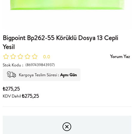
Bigpoint Bp262-55 Körüklü Dosya 13 Cepli
Yesil
Yorum Yaz
0.0
Stok Kodu
(8697439843937)
Kargoya Teslim Süresi
:
Aynı Gün
₺275,25
₺275,25
KDV Dahil