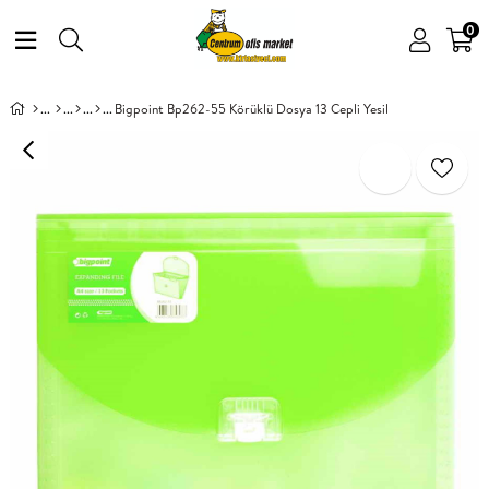
0
Bigpoint Bp262-55 Körüklü Dosya 13 Cepli Yesil