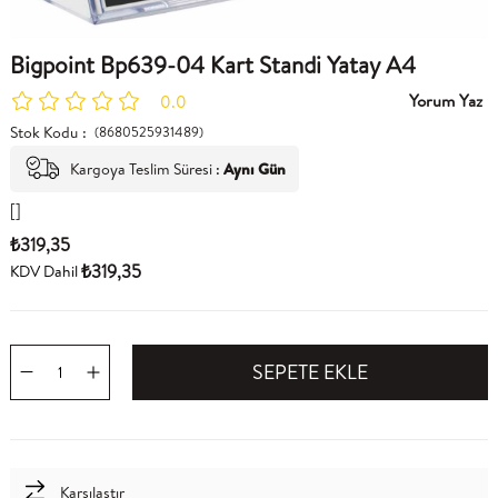
Bigpoint Bp639-04 Kart Standi Yatay A4
Yorum Yaz
0.0
Stok Kodu
(8680525931489)
Kargoya Teslim Süresi
:
Aynı Gün
[]
₺319,35
₺319,35
KDV Dahil
Karşılaştır