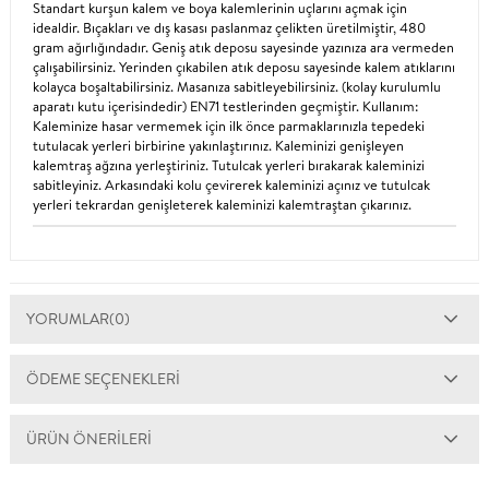
Standart kurşun kalem ve boya kalemlerinin uçlarını açmak için
idealdir. Bıçakları ve dış kasası paslanmaz çelikten üretilmiştir, 480
gram ağırlığındadır. Geniş atık deposu sayesinde yazınıza ara vermeden
çalışabilirsiniz. Yerinden çıkabilen atık deposu sayesinde kalem atıklarını
kolayca boşaltabilirsiniz. Masanıza sabitleyebilirsiniz. (kolay kurulumlu
aparatı kutu içerisindedir) EN71 testlerinden geçmiştir. Kullanım:
Kaleminize hasar vermemek için ilk önce parmaklarınızla tepedeki
tutulacak yerleri birbirine yakınlaştırınız. Kaleminizi genişleyen
kalemtraş ağzına yerleştiriniz. Tutulcak yerleri bırakarak kaleminizi
sabitleyiniz. Arkasındaki kolu çevirerek kaleminizi açınız ve tutulcak
yerleri tekrardan genişleterek kaleminizi kalemtraştan çıkarınız.
YORUMLAR
(0)
ÖDEME SEÇENEKLERI
ÜRÜN ÖNERILERI