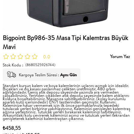
Bigpoint Bp986-35 Masa Tipi Kalemtras Büyük
Mavi
Yorum Yaz
0.0
Stok Kodu
(8680525926744)
Kargoya Teslim Süresi
:
Aynı Gün
Standart kurşun kalem ve boya kalemlerinin uçlarını açmak için idealdir.
Bıçakları ve dış kasası paslanmaz çelikten üretilmiştir, 480 gram
ağırlığındadır. Geniş atık deposu sayesinde yazınıza ara vermeden
çalışabilirsiniz. Yerinden çıkabilen atık deposu sayesinde kalem atıklarını
kolayca boşaltabilirsiniz. Masanıza sabitleyebilirsiniz. (kolay kurulumlu
aparatı kutu içerisindedir) EN71 testlerinden geçmiştir. Kullanım:
Kaleminize hasar vermemek için ilk önce parmaklarınızla tepedeki
tutulacak yerleri birbirine yakınlaştırınız. Kaleminizi genişleyen kalemtraş
ağzına yerleştiriniz. Tutulcak yerleri bırakarak kaleminizi sabitleyiniz.
Arkasındaki kolu çevirerek kaleminizi açınız ve tutulcak yerleri tekrardan
genişleterek kaleminizi kalemtraştan çıkarınız.
₺458,55