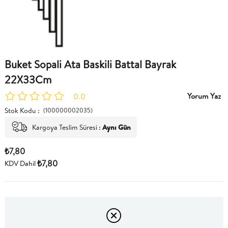
Buket Sopali Ata Baskili Battal Bayrak
22X33Cm
Yorum Yaz
0.0
Stok Kodu
(100000002035)
Kargoya Teslim Süresi
:
Aynı Gün
₺7,80
₺7,80
KDV Dahil