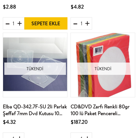
$2.88
$4.82
SEPETE EKLE
TÜKENDI
TÜKENDI
Elba QD-342.7F-SU 2li Parlak
CD&DVD Zarfı Renkli 80gr
Şeffaf 7mm Dvd Kutusu 10
100 lü Paket Pencereli
Adet
(Kırmızı,Sarı,Yeşil,Mavi,Turuncu)
$4.32
$187.20