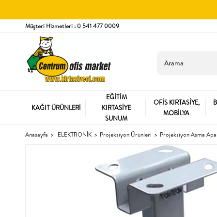
Müşteri Hizmetleri : 0 541 477 0009
EĞİTİM
OFİS KIRTASİYE,
B
KAĞIT ÜRÜNLERİ
KIRTASİYE
MOBİLYA
SUNUM
Anasayfa
ELEKTRONİK
Projeksiyon Ürünleri
Projeksiyon Asma Apar