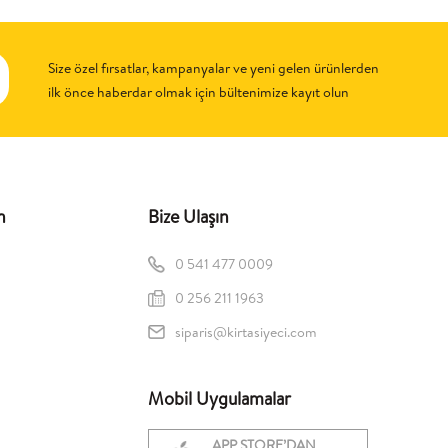
Size özel fırsatlar, kampanyalar ve yeni gelen ürünlerden
ilk önce haberdar olmak için bültenimize kayıt olun
n
Bize Ulaşın
0 541 477 0009
0 256 211 1963
siparis@kirtasiyeci.com
Mobil Uygulamalar
APP STORE’DAN