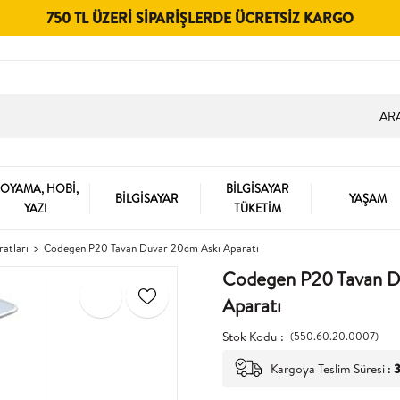
750 TL ÜZERI SIPARIŞLERDE ÜCRETSIZ KARGO
OYAMA, HOBİ,
BİLGİSAYAR
BİLGİSAYAR
YAŞAM
YAZI
TÜKETİM
atları
Codegen P20 Tavan Duvar 20cm Askı Aparatı
Codegen P20 Tavan D
Aparatı
Stok Kodu
(550.60.20.0007)
Kargoya Teslim Süresi
:
3