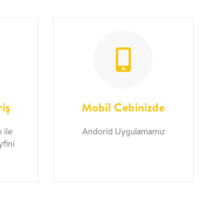
riş
Mobil Cebinizde
 ile
Andorid Uygulamamız
yfini