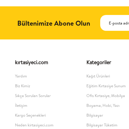
Bültenimize Abone Olun
kırtasiyeci.com
Kategoriler
Yardım
Kağıt Ürünleri
Biz Kimiz
Eğitim Kırtasiye Sunum
Sıkça Sorulan Sorular
Ofis Kırtasiye, Mobilya
İletişim
Boyama, Hobi, Yazı
Kargo Seçenekleri
Bilgisayar
Neden kirtasiyeci.com
Bilgisayar Tüketim