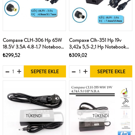
Compaxe CLH-306 Hp 65W
Compaxe Clh-351 Hp 19v
18.5V 3.5A 4.8-1.7 Notebook
3,42a 5,5-2,1 Hp Notebook
Adaptörü
Adaptörü
₺299,52
₺309,02
SEPETE EKLE
SEPETE EKLE
TÜKENDI
TÜKENDI