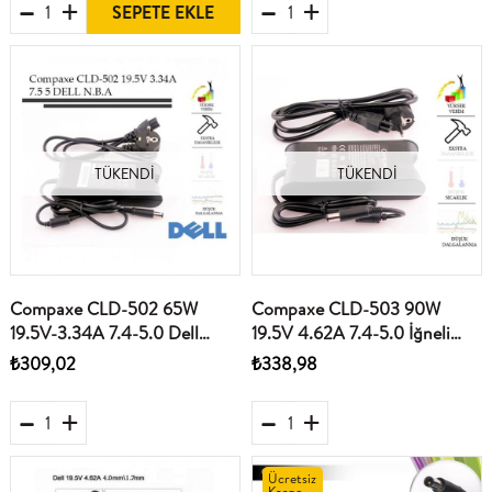
SEPETE EKLE
TÜKENDI
TÜKENDI
Compaxe CLD-502 65W
Compaxe CLD-503 90W
19.5V-3.34A 7.4-5.0 Dell
19.5V 4.62A 7.4-5.0 İğneli
Notebook Adaptörü
Dell Notebook Adaptörü
₺309,02
₺338,98
Ücretsiz
Kargo