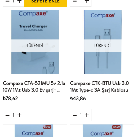
SEPETE EKLE
TÜKENDI
TÜKENDI
Compaxe CTA-521MU 5v 2.1a
Compaxe CTK-BTU Usb 3.0
10W 1Mt Usb 3.0 Ev şarj+
1Mt Type-c 3A Şarj Kablosu
Mikro Şarj Kablosu
₺78,62
₺43,86