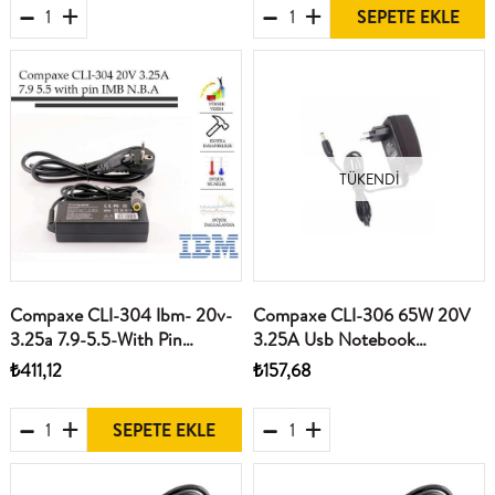
SEPETE EKLE
TÜKENDI
Compaxe CLI-304 Ibm- 20v-
Compaxe CLI-306 65W 20V
3.25a 7.9-5.5-With Pin
3.25A Usb Notebook
Notebook Adaptör
Adaptörü Ibm-Lenovo
₺411,12
₺157,68
SEPETE EKLE