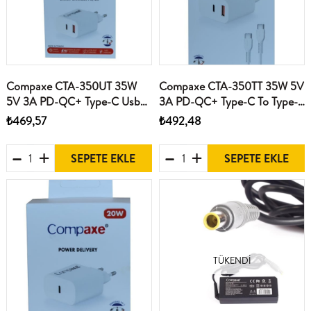
Compaxe CTA-350UT 35W
Compaxe CTA-350TT 35W 5V
5V 3A PD-QC+ Type-C Usb
3A PD-QC+ Type-C To Type-
Şarj Kablosu
C Şarj Kablosu
₺469,57
₺492,48
SEPETE EKLE
SEPETE EKLE
TÜKENDI