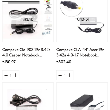
TÜKENDI
TÜKENDI
Compaxe Clc-903 19v 3.42a
Compaxe CLA-441 Acer 19v
4.0 Casper Notebook
3.42a 4.0-1.7 Notebook
Adaptörü
Adaptör
₺130,97
₺302,40