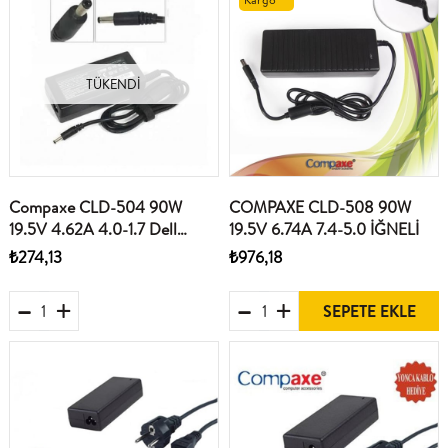
TÜKENDI
Compaxe CLD-504 90W
COMPAXE CLD-508 90W
19.5V 4.62A 4.0-1.7 Dell
19.5V 6.74A 7.4-5.0 İĞNELİ
Notebook Adaptörü
₺274,13
₺976,18
SEPETE EKLE