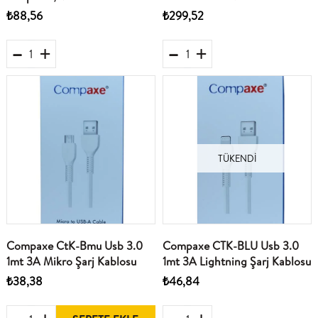
5Wr
Adaptörü
₺88,56
₺299,52
TÜKENDI
Compaxe CtK-Bmu Usb 3.0
Compaxe CTK-BLU Usb 3.0
1mt 3A Mikro Şarj Kablosu
1mt 3A Lightning Şarj Kablosu
₺38,38
₺46,84