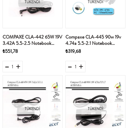
TÜKENDI
TÜKENDI
COMPAXE CLA-442 65W 19V
Compaxe CLA-445 90w 19v
3.42A 5.5-2.5 Notebook
4.74a 5.5-2.1 Notebook
Adaptör
Adaptörü
₺551,78
₺319,68
TÜKENDI
TÜKENDI