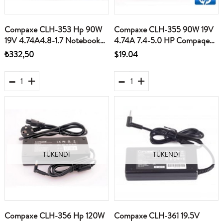
Compaxe CLH-353 Hp 90W
Compaxe CLH-355 90W 19V
19V 4.74A4.8-1.7 Notebook
4.74A 7.4-5.0 HP Compaqe
Adaptörü
Notebook Adaptörü
₺332,50
$19.04
TÜKENDI
TÜKENDI
Compaxe CLH-356 Hp 120W
Compaxe CLH-361 19.5V