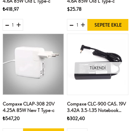
4.6A 85W Old L Type-c
4.6A 85W Old L Type-c
₺418,97
$25.78
SEPETE EKLE
TÜKENDI
Compaxe CLAP-308 20V
Compaxe CLC-900 CAS. 19V
4.25A 85W New T Type-c
3.42A 3.5-1.35 Notebook
Adaptörü
₺547,20
₺302,40