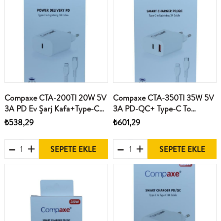
Compaxe CTA-200TI 20W 5V
Compaxe CTA-350TI 35W 5V
3A PD Ev Şarj Kafa+Type-C
3A PD-QC+ Type-C To
Şarj Kablosu
Lightning Şarj Kablosu
₺538,29
₺601,29
SEPETE EKLE
SEPETE EKLE