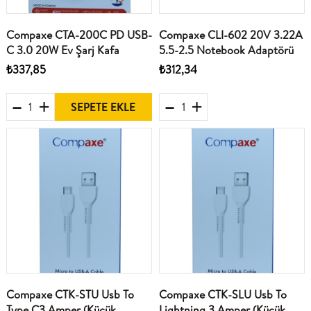
Compaxe CTA-200C PD USB-
Compaxe CLI-602 20V 3.22A
C 3.0 20W Ev Şarj Kafa
5.5-2.5 Notebook Adaptörü
₺337,85
₺312,34
SEPETE EKLE
Compaxe CTK-STU Usb To
Compaxe CTK-SLU Usb To
Type C3 Amper (Küçük
Lightning 3 Amper (Küçük