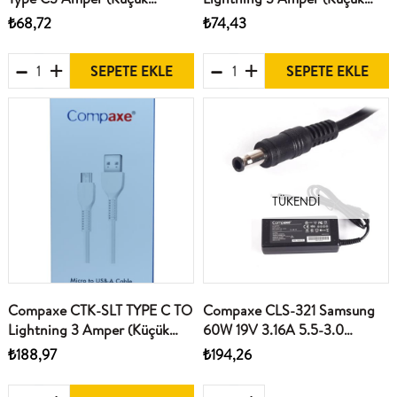
Kutulu) Kablo
Kutulu) Kablo
₺68,72
₺74,43
SEPETE EKLE
SEPETE EKLE
TÜKENDI
Compaxe CTK-SLT TYPE C TO
Compaxe CLS-321 Samsung
Lightning 3 Amper (Küçük
60W 19V 3.16A 5.5-3.0
Kutulu) Kablo
Notebook Adaptörü
₺188,97
₺194,26