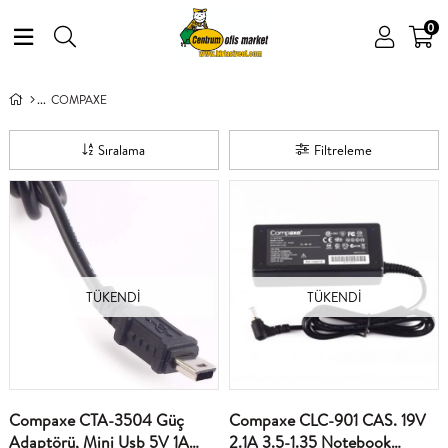
0
COMPAXE
Sıralama
Filtreleme
TÜKENDI
TÜKENDI
Compaxe CTA-3504 Güç
Compaxe CLC-901 CAS. 19V
Adaptörü, Mini Usb 5V 1A
2.1A 3.5-1.35 Notebook