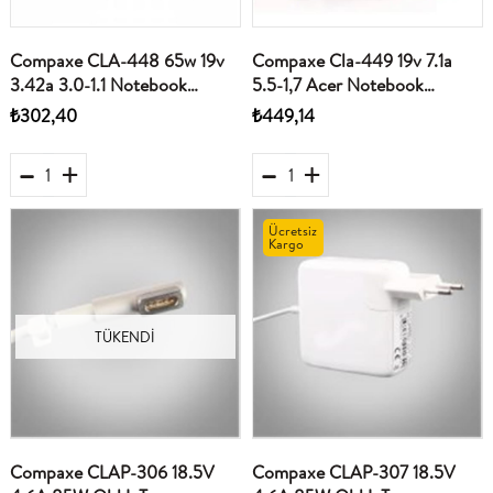
Compaxe CLA-448 65w 19v
Compaxe Cla-449 19v 7.1a
3.42a 3.0-1.1 Notebook
5.5-1,7 Acer Notebook
Adaptörü
Adaptör
₺302,40
₺449,14
Ücretsiz
Kargo
TÜKENDI
Compaxe CLAP-306 18.5V
Compaxe CLAP-307 18.5V