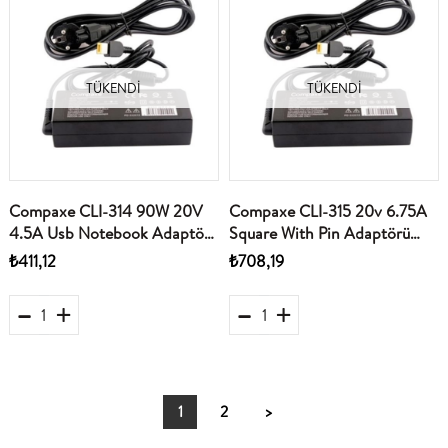
TÜKENDI
TÜKENDI
Compaxe CLI-314 90W 20V
Compaxe CLI-315 20v 6.75A
4.5A Usb Notebook Adaptörü
Square With Pin Adaptörü
Ibm-Lenovo
Ibm-Lenovo
₺411,12
₺708,19
1
2
>