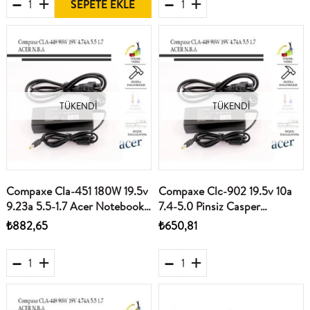
SEPETE EKLE
TÜKENDI
TÜKENDI
Compaxe Cla-451 180W 19.5v
Compaxe Clc-902 19.5v 10a
9.23a 5.5-1.7 Acer Notebook
7.4-5.0 Pinsiz Casper
Adaptörü
Notebook Adaptörü
₺882,65
₺650,81