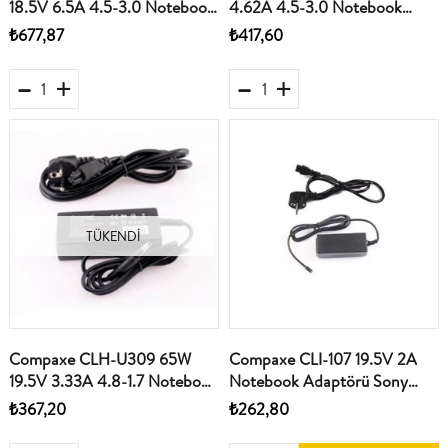
18.5V 6.5A 4.5-3.0 Notebook
4.62A 4.5-3.0 Notebook
Adaptörü
Adaptörü
₺677,87
₺417,60
TÜKENDI
Compaxe CLH-U309 65W
Compaxe CLI-107 19.5V 2A
19.5V 3.33A 4.8-1.7 Notebook
Notebook Adaptörü Sony
Hp Compaqe Notebook
Vaıo
₺367,20
₺262,80
Adaptörü