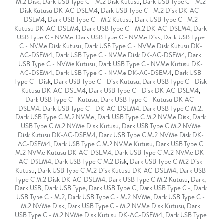
M.2 Disk
,
Dark USB Type C - M.2 Disk Kutusu
,
Dark USB Type C - M.2
Disk Kutusu DK-AC-DSEM4
,
Dark USB Type C - M.2 Disk DK-AC-
DSEM4
,
Dark USB Type C - M.2 Kutusu
,
Dark USB Type C - M.2
Kutusu DK-AC-DSEM4
,
Dark USB Type C - M.2 DK-AC-DSEM4
,
Dark
USB Type C - NVMe
,
Dark USB Type C - NVMe Disk
,
Dark USB Type
C - NVMe Disk Kutusu
,
Dark USB Type C - NVMe Disk Kutusu DK-
AC-DSEM4
,
Dark USB Type C - NVMe Disk DK-AC-DSEM4
,
Dark
USB Type C - NVMe Kutusu
,
Dark USB Type C - NVMe Kutusu DK-
AC-DSEM4
,
Dark USB Type C - NVMe DK-AC-DSEM4
,
Dark USB
Type C - Disk
,
Dark USB Type C - Disk Kutusu
,
Dark USB Type C - Disk
Kutusu DK-AC-DSEM4
,
Dark USB Type C - Disk DK-AC-DSEM4
,
Dark USB Type C - Kutusu
,
Dark USB Type C - Kutusu DK-AC-
DSEM4
,
Dark USB Type C - DK-AC-DSEM4
,
Dark USB Type C M.2
,
Dark USB Type C M.2 NVMe
,
Dark USB Type C M.2 NVMe Disk
,
Dark
USB Type C M.2 NVMe Disk Kutusu
,
Dark USB Type C M.2 NVMe
Disk Kutusu DK-AC-DSEM4
,
Dark USB Type C M.2 NVMe Disk DK-
AC-DSEM4
,
Dark USB Type C M.2 NVMe Kutusu
,
Dark USB Type C
M.2 NVMe Kutusu DK-AC-DSEM4
,
Dark USB Type C M.2 NVMe DK-
AC-DSEM4
,
Dark USB Type C M.2 Disk
,
Dark USB Type C M.2 Disk
Kutusu
,
Dark USB Type C M.2 Disk Kutusu DK-AC-DSEM4
,
Dark USB
Type C M.2 Disk DK-AC-DSEM4
,
Dark USB Type C M.2 Kutusu
,
Dark
,
Dark USB
,
Dark USB Type
,
Dark USB Type C
,
Dark USB Type C -
,
Dark
USB Type C - M.2
,
Dark USB Type C - M.2 NVMe
,
Dark USB Type C -
M.2 NVMe Disk
,
Dark USB Type C - M.2 NVMe Disk Kutusu
,
Dark
USB Type C - M.2 NVMe Disk Kutusu DK-AC-DSEM4
,
Dark USB Type