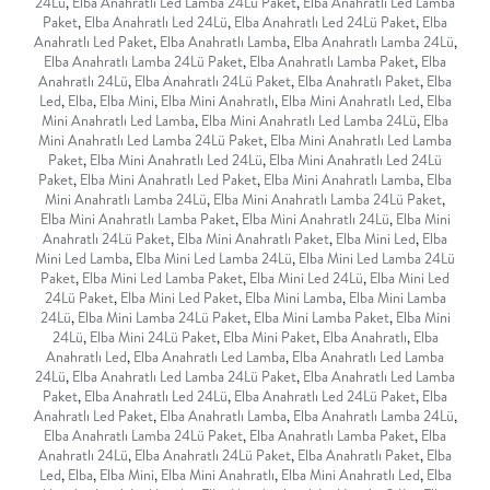
24Lü
,
Elba Anahratlı Led Lamba 24Lü Paket
,
Elba Anahratlı Led Lamba
Paket
,
Elba Anahratlı Led 24Lü
,
Elba Anahratlı Led 24Lü Paket
,
Elba
Anahratlı Led Paket
,
Elba Anahratlı Lamba
,
Elba Anahratlı Lamba 24Lü
,
Elba Anahratlı Lamba 24Lü Paket
,
Elba Anahratlı Lamba Paket
,
Elba
Anahratlı 24Lü
,
Elba Anahratlı 24Lü Paket
,
Elba Anahratlı Paket
,
Elba
Led
,
Elba
,
Elba Mini
,
Elba Mini Anahratlı
,
Elba Mini Anahratlı Led
,
Elba
Mini Anahratlı Led Lamba
,
Elba Mini Anahratlı Led Lamba 24Lü
,
Elba
Mini Anahratlı Led Lamba 24Lü Paket
,
Elba Mini Anahratlı Led Lamba
Paket
,
Elba Mini Anahratlı Led 24Lü
,
Elba Mini Anahratlı Led 24Lü
Paket
,
Elba Mini Anahratlı Led Paket
,
Elba Mini Anahratlı Lamba
,
Elba
Mini Anahratlı Lamba 24Lü
,
Elba Mini Anahratlı Lamba 24Lü Paket
,
Elba Mini Anahratlı Lamba Paket
,
Elba Mini Anahratlı 24Lü
,
Elba Mini
Anahratlı 24Lü Paket
,
Elba Mini Anahratlı Paket
,
Elba Mini Led
,
Elba
Mini Led Lamba
,
Elba Mini Led Lamba 24Lü
,
Elba Mini Led Lamba 24Lü
Paket
,
Elba Mini Led Lamba Paket
,
Elba Mini Led 24Lü
,
Elba Mini Led
24Lü Paket
,
Elba Mini Led Paket
,
Elba Mini Lamba
,
Elba Mini Lamba
24Lü
,
Elba Mini Lamba 24Lü Paket
,
Elba Mini Lamba Paket
,
Elba Mini
24Lü
,
Elba Mini 24Lü Paket
,
Elba Mini Paket
,
Elba Anahratlı
,
Elba
Anahratlı Led
,
Elba Anahratlı Led Lamba
,
Elba Anahratlı Led Lamba
24Lü
,
Elba Anahratlı Led Lamba 24Lü Paket
,
Elba Anahratlı Led Lamba
Paket
,
Elba Anahratlı Led 24Lü
,
Elba Anahratlı Led 24Lü Paket
,
Elba
Anahratlı Led Paket
,
Elba Anahratlı Lamba
,
Elba Anahratlı Lamba 24Lü
,
Elba Anahratlı Lamba 24Lü Paket
,
Elba Anahratlı Lamba Paket
,
Elba
Anahratlı 24Lü
,
Elba Anahratlı 24Lü Paket
,
Elba Anahratlı Paket
,
Elba
Led
,
Elba
,
Elba Mini
,
Elba Mini Anahratlı
,
Elba Mini Anahratlı Led
,
Elba