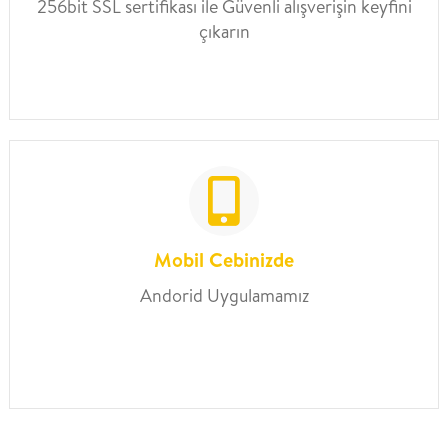
256bit SSL sertifikası ile Güvenli alışverişin keyfini
çıkarın
Mobil Cebinizde
Andorid Uygulamamız