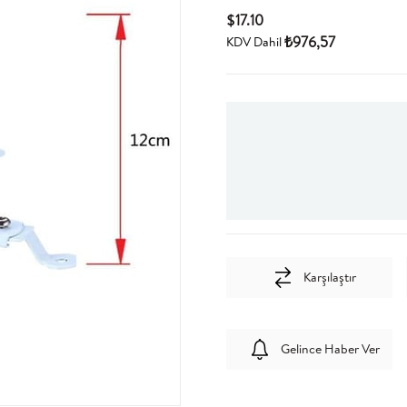
$17.10
₺976,57
KDV Dahil
Karşılaştır
Gelince Haber Ver