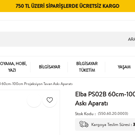
750 TL ÜZERI SIPARIŞLERDE ÜCRETSIZ KARGO
OYAMA, HOBİ,
BİLGİSAYAR
BİLGİSAYAR
YAŞAM
YAZI
TÜKETİM
 60cm-100cm Projeksiyon Tavan Askı Aparatı
Elba PS02B 60cm-100
Askı Aparatı
Stok Kodu
(550.60.20.0003)
Kargoya Teslim Süresi
:
3