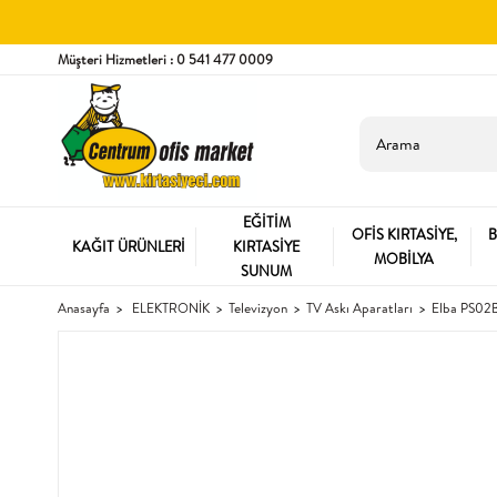
Müşteri Hizmetleri : 0 541 477 0009
EĞİTİM
OFİS KIRTASİYE,
B
KAĞIT ÜRÜNLERİ
KIRTASİYE
MOBİLYA
SUNUM
Anasayfa
ELEKTRONİK
Televizyon
TV Askı Aparatları
Elba PS02B