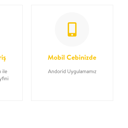
riş
Mobil Cebinizde
 ile
Andorid Uygulamamız
yfini