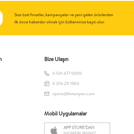
Size özel fırsatlar, kampanyalar ve yeni gelen ürünlerden
ilk önce haberdar olmak için bültenimize kayıt olun
n
Bize Ulaşın
0 541 477 0009
0 256 211 1963
siparis@kirtasiyeci.com
Mobil Uygulamalar
APP STORE’DAN
İNDİREBLİRSİNİZ