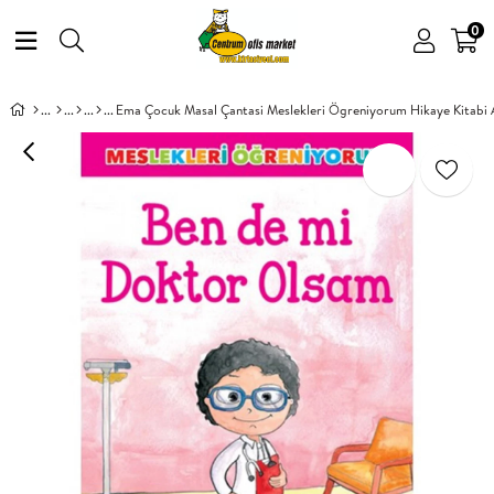
0
Ema Çocuk Masal Çantasi Meslekleri Ögreniyorum Hikaye Kitabi