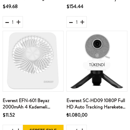
Aparatı
37.7-28.2-54 Siyah Sessiz
$49.68
$154.44
Kağıt Kesme Makinesi
TÜKENDI
Everest EFN-601 Beyaz
Everest SC-HD09 1080P Full
2000mAh 4 Kademeli
HD Auto Tracking Harekete
4000RPM Hız Metal Ayak
Duyarlı Mikrofonlu Beyaz Usb
$11.52
₺1.080,00
Masaüstü Usb Fan
Pc Kamera