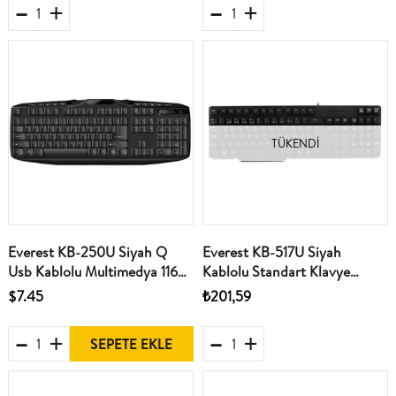
TÜKENDI
Everest KB-250U Siyah Q
Everest KB-517U Siyah
Usb Kablolu Multimedya 116
Kablolu Standart Klavye
Tuşlu Klavye
(Caps Lock Tuşu) (Kablo
$7.45
₺201,59
Uzunluğu 1.35 Mt)
SEPETE EKLE