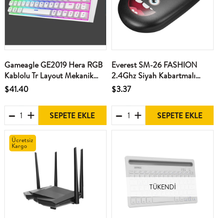
Gameagle GE2019 Hera RGB
Everest SM-26 FASHION
Kablolu Tr Layout Mekanik
2.4Ghz Siyah Kabartmalı
Beyaz Oyuncu Klavyesi
Kablosuz Mouse
$41.40
$3.37
SEPETE EKLE
SEPETE EKLE
Ücretsiz
Kargo
TÜKENDI