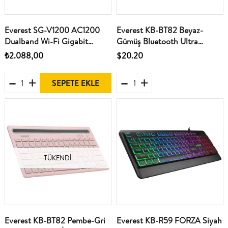
Everest SG-V1200 AC1200
Everest KB-BT82 Beyaz-
Dualband Wi-Fi Gigabit
Gümüş Bluetooth Ultra
VDSL2-ADSL2 4-5dbi Antenli
İnce+Şarjlı Q Mac-Win-
₺2.088,00
$20.20
Kablosuz Modem Router
Android-Ios Uyumlu Kablosuz
klavye
SEPETE EKLE
TÜKENDI
Everest KB-BT82 Pembe-Gri
Everest KB-R59 FORZA Siyah