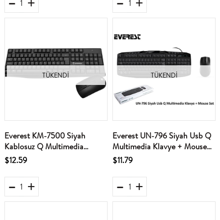
TÜKENDI
TÜKENDI
Everest KM-7500 Siyah
Everest UN-796 Siyah Usb Q
Kablosuz Q Multimedia
Multimedia Klavye + Mouse
Klavye + Mouse Set
Set
$12.59
$11.79