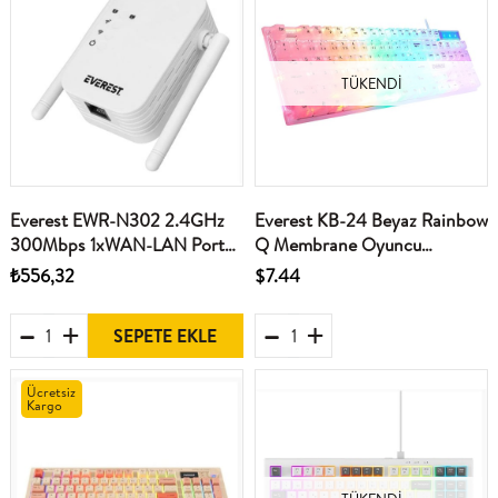
TÜKENDI
Everest EWR-N302 2.4GHz
Everest KB-24 Beyaz Rainbow
300Mbps 1xWAN-LAN Port
Q Membrane Oyuncu
2x2dBi Anten Repeater+AP
Klavyesi
₺556,32
$7.44
Kablosuz Menzil Genişletici
SEPETE EKLE
Ücretsiz
Kargo