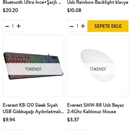
Bluetooth Ultra İnce+Şarjlı Q
Usb Rainbow Backlight klavye
Mac-Win-Android-Ios Uyumlu
$20.20
$10.08
Kablosuz klavye
SEPETE EKLE
TÜKENDI
TÜKENDI
Everest KB-120 Sleek Siyah
Everest SMW-88 Usb Beyaz
USB Gökkuşağı Aydınlatmalı
2.4Ghz Kablosuz Mouse
Q Gaming Oyuncu Klavyesi
$9.94
$3.37