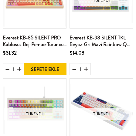
TÜKENDI
Everest KB-85 SILENT PRO
Everest KB-98 SILENT TKL
Kablosuz Bej-Pembe-Turuncu
Beyaz-Gri Mavi Rainbow Q
SESSİZ RGB Wireless 2.4Ghz
Membrane Klavye
$31.32
$14.08
Q Oyuncu Klavyesi
SEPETE EKLE
TÜKENDI
TÜKENDI