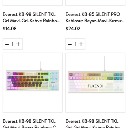
Everest KB-98 SILENT TKL
Everest KB-85 SILENT PRO
Gri Mavi-Gri-Kahve Rainbow
Kablosuz Beyaz-Mavi-Kırmızı
Q Membrane Klavye
SESSİZ RGB Wireless 2.4Ghz
$14.08
$24.02
Q Oyuncu Klavyesi
TÜKENDI
Everest KB-98 SILENT TKL
Everest KB-98 SILENT TKL
Gri Mavi-Beyaz Rainbow Q
Gri-Gri Mavi-Kahve Rainbow