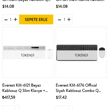
Membrane Klavye
Q Membrane Klavye
$14.08
$14.08
SEPETE EKLE
TÜKENDI
TÜKENDI
Everest KM-6121 Beyaz
Everest KM-6176 Offıcal
Kablosuz Q Slim Klavye +
Siyah Kablosuz Combo Q
Mouse Set
Multimedia Klavye + Mouse
₺417,59
$17.42
Set