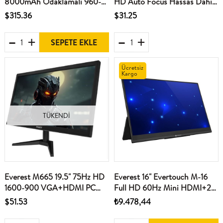
8000mAh Odaklamalı 960-
HD Auto Focus Hassas Dahili
540 4K 5400 Lümen Android
Mikrofonlu Webcam Usb Pc
$315.36
$31.25
9.0 Dokunmatik DLP
Kamera
Projeksiyon
SEPETE EKLE
Ücretsiz
Kargo
TÜKENDI
Everest M665 19.5" 75Hz HD
Everest 16" Evertouch M-16
1600-900 VGA+HDMI PC
Full HD 60Hz Mini HDMI+2-
Led Monitör
Type-C+ Micro Port
$51.53
₺9.478,44
Dokunmatik Monitör