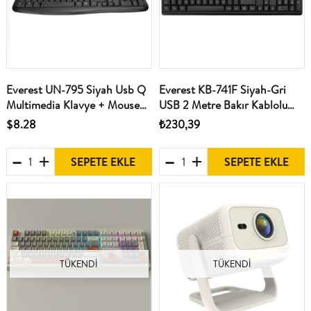
Everest UN-795 Siyah Usb Q
Everest KB-741F Siyah-Gri
Multimedia Klavye + Mouse
USB 2 Metre Bakır Kablolu
Set
Tamamen Türkçe F Klavye
$8.28
₺230,39
SEPETE EKLE
SEPETE EKLE
TÜKENDI
TÜKENDI