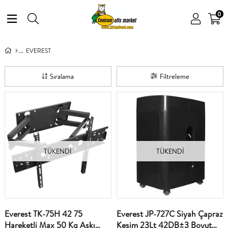
0
EVEREST
Sıralama
Filtreleme
TÜKENDI
TÜKENDI
Everest TK-75H 42 75
Everest JP-727C Siyah Çapraz
Hareketli Max 50 Kg Askı
Kesim 23Lt 42DB±3 Boyut