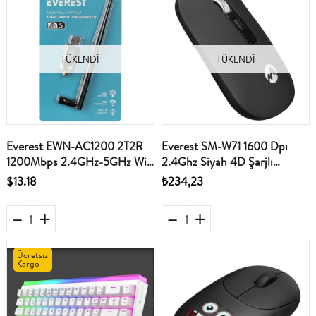
TÜKENDI
TÜKENDI
Everest EWN-AC1200 2T2R
Everest SM-W71 1600 Dpı
1200Mbps 2.4GHz-5GHz Wifi
2.4Ghz Siyah 4D Şarjlı
USB3.0 Kablosuz Adaptör
Kablosuz Mouse
$13.18
₺234,23
Ücretsiz
Kargo