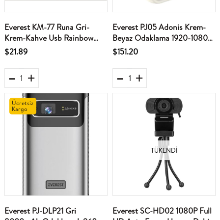
Everest KM-77 Runa Gri-
Everest PJ05 Adonis Krem-
Krem-Kahve Usb Rainbow
Beyaz Odaklama 1920-1080p
Aydınlatmalı Sessiz Q Klavye
12.000 Android 9.0 4K Full
$21.89
$151.20
+ Mouse Set
HD Projeksiyon Cihaz
Ücretsiz
Kargo
TÜKENDI
Everest PJ-DLP21 Gri
Everest SC-HD02 1080P Full