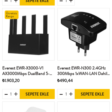
SEPETE EKLE
Ücretsiz
Kargo
Everest EWR-X3000-V1
Everest EWR-N300 2.4GHz
AX3000Mbps DualBand 5-
300Mbps 1xWAN-LAN Dahili
6dBi Anten
Antenli Repeater+AP
₺1.903,20
₺490,44
WISP+AP+Repeater Destekli
Kablosuz Menzil Genişletici
Kablosuz Wifi Router
SEPETE EKLE
SEPETE EKLE