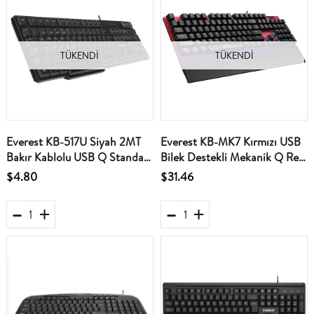
TÜKENDI
TÜKENDI
Everest KB-517U Siyah 2MT
Everest KB-MK7 Kırmızı USB
Bakır Kablolu USB Q Standart
Bilek Destekli Mekanik Q Red
Klavye
Switch Gaming Oyuncu
$4.80
$31.46
Klavyesi