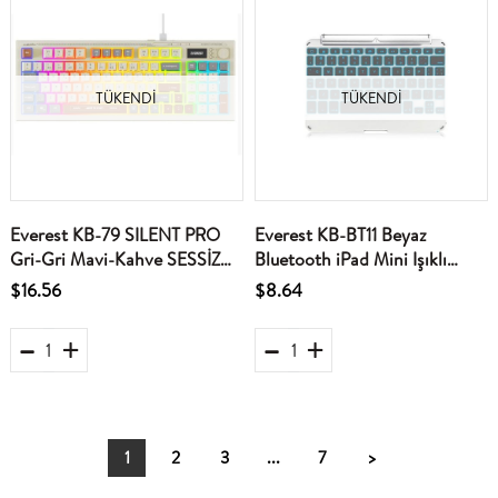
TÜKENDI
TÜKENDI
Everest KB-79 SILENT PRO
Everest KB-BT11 Beyaz
Gri-Gri Mavi-Kahve SESSİZ
Bluetooth iPad Mini Işıklı
RGB Q Membrane Oyuncu
Everest KB-BT11 Kablosuz
$16.56
$8.64
Klavyesi
Stand-Klavye
1
2
3
...
7
>