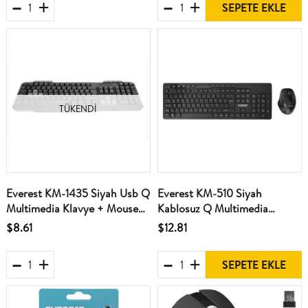
SEPETE EKLE
TÜKENDI
Everest KM-1435 Siyah Usb Q
Everest KM-510 Siyah
Multimedia Klavye + Mouse
Kablosuz Q Multimedia
Set
Klavye + Mouse Set
$8.61
$12.81
SEPETE EKLE