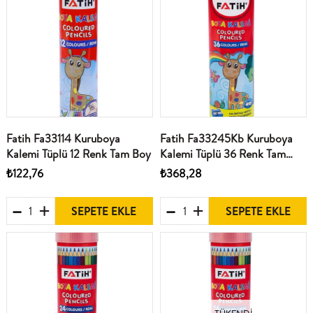
Fatih Fa33114 Kuruboya
Fatih Fa33245Kb Kuruboya
Kalemi Tüplü 12 Renk Tam Boy
Kalemi Tüplü 36 Renk Tam
Boy
₺122,76
₺368,28
SEPETE EKLE
SEPETE EKLE