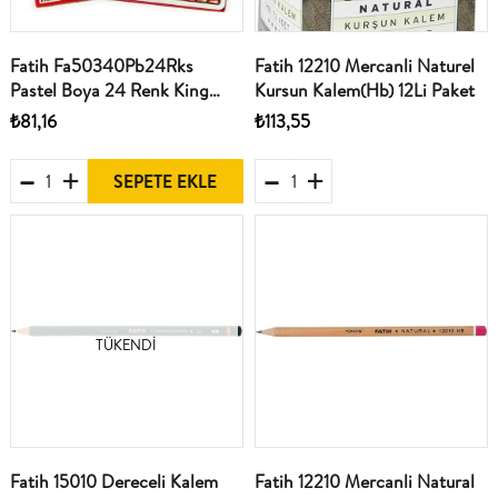
Fatih Fa50340Pb24Rks
Fatih 12210 Mercanli Naturel
Pastel Boya 24 Renk King
Kursun Kalem(Hb) 12Li Paket
Size
₺81,16
₺113,55
SEPETE EKLE
TÜKENDI
Fatih 15010 Dereceli Kalem
Fatih 12210 Mercanli Natural