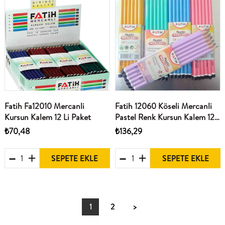
Fatih Fa12010 Mercanli
Fatih 12060 Köseli Mercanli
Kursun Kalem 12 Li Paket
Pastel Renk Kursun Kalem 12
Li Paket
₺70,48
₺136,29
SEPETE EKLE
SEPETE EKLE
1
2
>