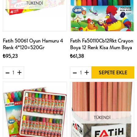
TÜKENDI
Fatih 50061 Oyun Hamuru 4
Fatih Fa50110Cb12Rkt Crayon
Renk 4*120=520Gr
Boya 12 Renk Kisa Mum Boya
₺95,23
₺61,38
SEPETE EKLE
TÜKENDI