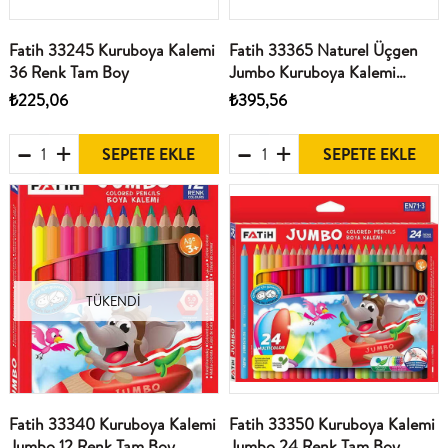
Fatih 33245 Kuruboya Kalemi
Fatih 33365 Naturel Üçgen
36 Renk Tam Boy
Jumbo Kuruboya Kalemi
Triboo 12 Renk Tam Boy
₺225,06
₺395,56
Kalemtrasli Sedir Agaci
SEPETE EKLE
SEPETE EKLE
TÜKENDI
Fatih 33340 Kuruboya Kalemi
Fatih 33350 Kuruboya Kalemi
Jumbo 12 Renk Tam Boy
Jumbo 24 Renk Tam Boy