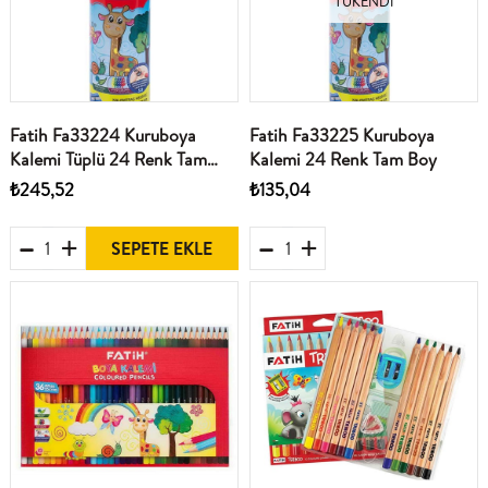
TÜKENDI
Fatih Fa33224 Kuruboya
Fatih Fa33225 Kuruboya
Kalemi Tüplü 24 Renk Tam
Kalemi 24 Renk Tam Boy
Boy
₺245,52
₺135,04
SEPETE EKLE