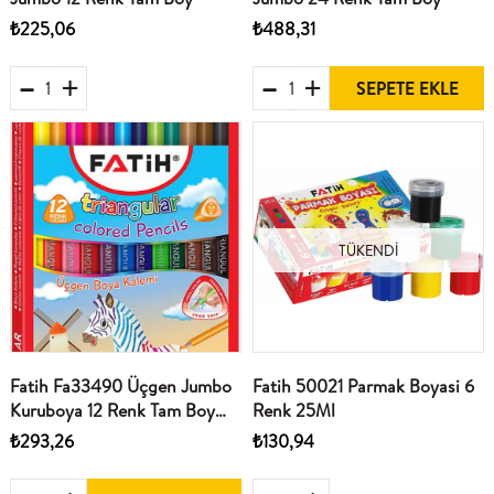
₺225,06
₺488,31
SEPETE EKLE
TÜKENDI
Fatih Fa33490 Üçgen Jumbo
Fatih 50021 Parmak Boyasi 6
Kuruboya 12 Renk Tam Boy
Renk 25Ml
3,5Mm
₺293,26
₺130,94