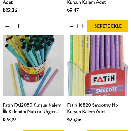
Adet
Kursun Kalem Adet
₺22,36
₺9,47
SEPETE EKLE
Fatih FA12050 Kurşun Kalem
Fatih 16820 Smoothy Hb
İlk Kalemim Natural Üçgen
Kurşun Kalem Adet
Adet
₺23,19
₺25,56