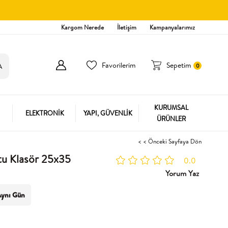
Kargom Nerede
İletişim
Kampanyalarımız
Favorilerim
Sepetim
0
KURUMSAL
ELEKTRONİK
YAPI, GÜVENLİK
ÜRÜNLER
< < Önceki Sayfaya Dön
tu Klasör 25x35
0.0
Yorum Yaz
ynı Gün