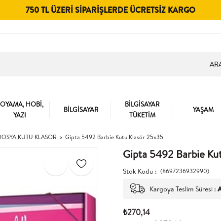
750 TL ÜZERI SIPARIŞLERDE ÜCRETSIZ KARGO
OYAMA, HOBİ,
BİLGİSAYAR
BİLGİSAYAR
YAŞAM
YAZI
TÜKETİM
 DOSYA,KUTU KLASOR
Gipta 5492 Barbie Kutu Klasör 25x35
Gipta 5492 Barbie Ku
Stok Kodu
(8697236932990)
Kargoya Teslim Süresi
:
A
₺270,14