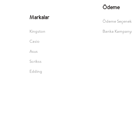
Ödeme
Markalar
Ödeme Seçenekl
Kingston
Banka Kampanya
Casio
Asus
Scrikss
Edding