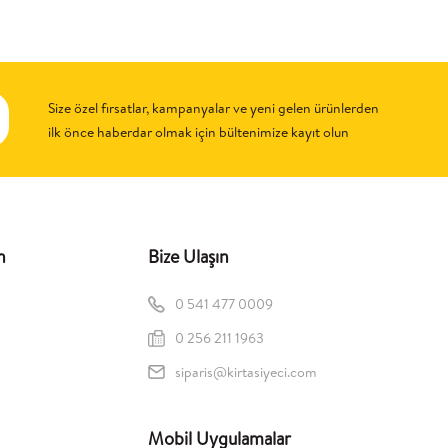
Size özel fırsatlar, kampanyalar ve yeni gelen ürünlerden
ilk önce haberdar olmak için bültenimize kayıt olun
n
Bize Ulaşın
0 541 477 0009
0 256 211 1963
siparis@kirtasiyeci.com
Mobil Uygulamalar