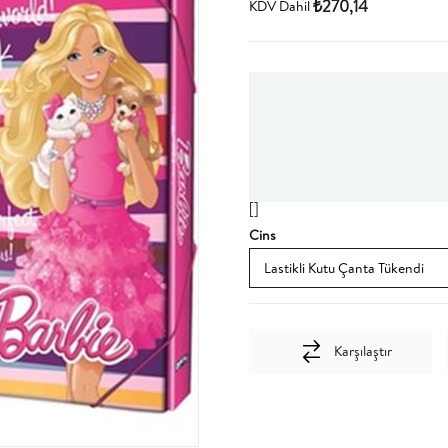
₺270,14
KDV Dahil
[]
Cins
Karşılaştır