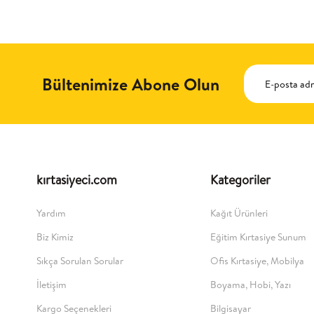
Bültenimize Abone Olun
kırtasiyeci.com
Kategoriler
Yardım
Kağıt Ürünleri
Biz Kimiz
Eğitim Kırtasiye Sunum
Sıkça Sorulan Sorular
Ofis Kırtasiye, Mobilya
İletişim
Boyama, Hobi, Yazı
Kargo Seçenekleri
Bilgisayar