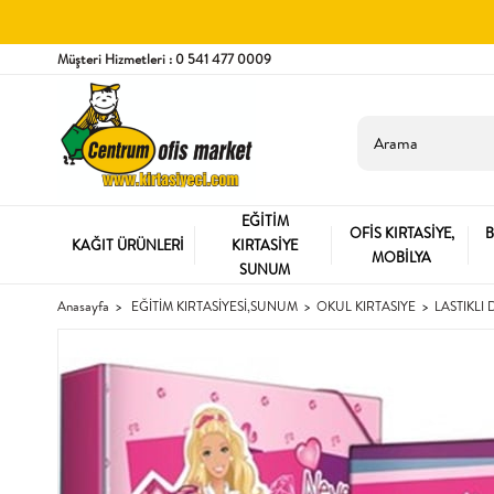
Müşteri Hizmetleri : 0 541 477 0009
EĞİTİM
OFİS KIRTASİYE,
B
KAĞIT ÜRÜNLERİ
KIRTASİYE
MOBİLYA
SUNUM
Anasayfa
EĞİTİM KIRTASİYESİ,SUNUM
OKUL KIRTASIYE
LASTIKLI