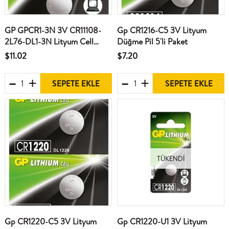
GP GPCR1-3N 3V CR11108-
Gp CR1216-C5 3V Lityum
2L76-DL1-3N Lityum Cell
Düğme Pil 5'li Paket
Hafıza Düğme Pil Tekli Paket
$11.02
$7.20
SEPETE EKLE
SEPETE EKLE
TÜKENDI
Gp CR1220-C5 3V Lityum
Gp CR1220-U1 3V Lityum