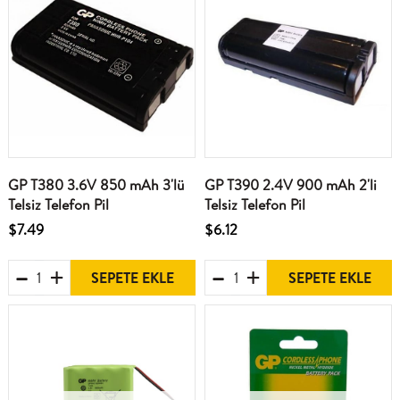
GP T380 3.6V 850 mAh 3'lü
GP T390 2.4V 900 mAh 2'li
Telsiz Telefon Pil
Telsiz Telefon Pil
$7.49
$6.12
SEPETE EKLE
SEPETE EKLE