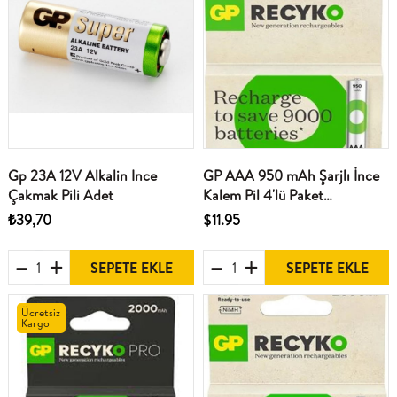
Gp 23A 12V Alkalin Ince
GP AAA 950 mAh Şarjlı İnce
Çakmak Pili Adet
Kalem Pil 4'lü Paket
GP100AAHCEMTR-4LÜ
₺39,70
$11.95
SEPETE EKLE
SEPETE EKLE
Ücretsiz
Kargo