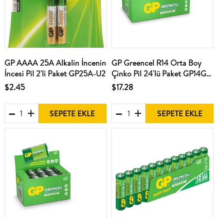
GP AAAA 25A Alkalin İncenin
GP Greencel R14 Orta Boy
İncesi Pil 2'li Paket GP25A-U2
Çinko Pil 24'lü Paket GP14G-
2S2
$2.45
$17.28
SEPETE EKLE
SEPETE EKLE