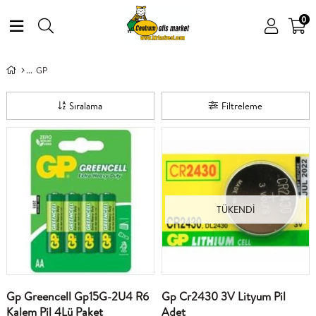
0
GP
Sıralama
Filtreleme
TÜKENDI
Gp Greencell Gp15G-2U4 R6
Gp Cr2430 3V Lityum Pil
Kalem Pil 4Lü Paket
Adet