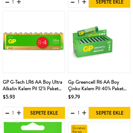
SEPETE EKLE
GP G-Tech LR6 AA Boy Ultra
Gp Greencell R6 AA Boy
Alkalin Kalem Pil 12'li Paket
Çinko Kalem Pil 40'lı Paket
GP15AU-VS12
GP15G-2S4
$5.93
$9.79
SEPETE EKLE
SEPETE EKLE
Ücretsiz
Kargo