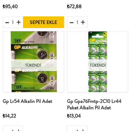
₺95,40
₺72,88
SEPETE EKLE
TÜKENDI
TÜKENDI
Gp Lr54 Alkalin Pil Adet
Gp Gpa76Fmtp-2C10 Lr44
Paket Alkalin Pil Adet
₺14,22
₺13,04