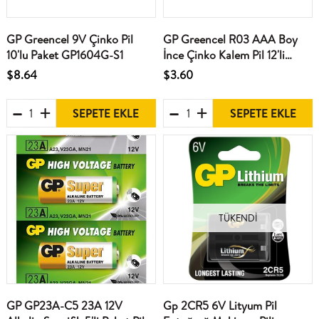
GP Greencel 9V Çinko Pil
GP Greencel R03 AAA Boy
10'lu Paket GP1604G-S1
İnce Çinko Kalem Pil 12'li
Paket GP24G-VS12
$8.64
$3.60
SEPETE EKLE
SEPETE EKLE
TÜKENDI
GP GP23A-C5 23A 12V
Gp 2CR5 6V Lityum Pil