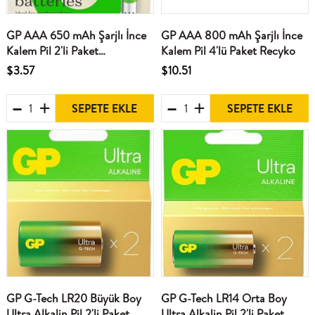
GP AAA 650 mAh Şarjlı İnce
GP AAA 800 mAh Şarjlı İnce
Kalem Pil 2'li Paket
Kalem Pil 4'lü Paket Recyko
GP65AAAHCHP-BU2
$3.57
$10.51
SEPETE EKLE
SEPETE EKLE
GP G-Tech LR20 Büyük Boy
GP G-Tech LR14 Orta Boy
Ultra Alkalin Pil 2'li Paket
Ultra Alkalin Pil 2'li Paket