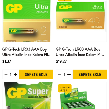
GP G-Tech LR03 AAA Boy
GP G-Tech LR03 AAA Boy
Ultra Alkalin İnce Kalem Pil
Ultra Alkalin İnce Kalem Pil
2'li Paket GP24AU-2U2
40'lı Paket GP24AUT-2B40
$1.37
$19.27
SEPETE EKLE
SEPETE EKLE
Ücretsiz
Kargo