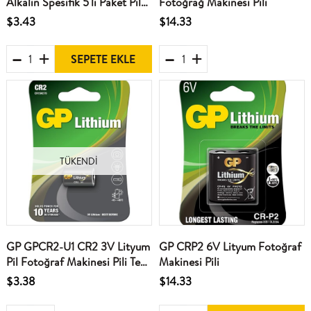
Alkalin Spesifik 5'li Paket Pil
Fotoğrağ Makinesı Pili
Kumanda
$3.43
$14.33
SEPETE EKLE
TÜKENDI
GP GPCR2-U1 CR2 3V Lityum
GP CRP2 6V Lityum Fotoğraf
Pil Fotoğraf Makinesi Pili Tekli
Makinesi Pili
Paket
$3.38
$14.33