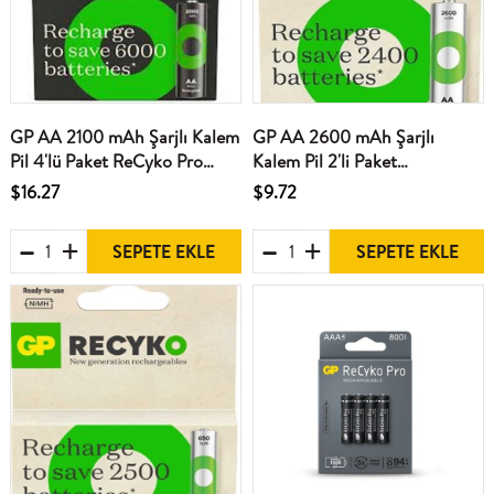
GP AA 2100 mAh Şarjlı Kalem
GP AA 2600 mAh Şarjlı
Pil 4'lü Paket ReCyko Pro
Kalem Pil 2'li Paket
GP210AAHCBEM-2GB4
GP270AAHCEMTR-2GB
$16.27
$9.72
SEPETE EKLE
SEPETE EKLE