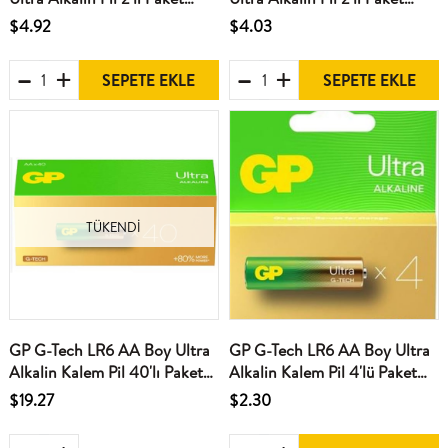
GP13AU-U2 D Boy
GP14AU-U2 C Boy
$4.92
$4.03
SEPETE EKLE
SEPETE EKLE
TÜKENDI
GP G-Tech LR6 AA Boy Ultra
GP G-Tech LR6 AA Boy Ultra
Alkalin Kalem Pil 40'lı Paket
Alkalin Kalem Pil 4'lü Paket
GP15AU-2B40
GP15AU-U4
$19.27
$2.30