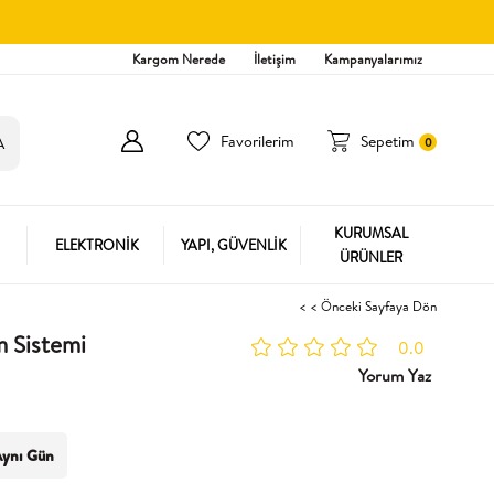
Kargom Nerede
İletişim
Kampanyalarımız
Favorilerim
Sepetim
0
KURUMSAL
ELEKTRONİK
YAPI, GÜVENLİK
ÜRÜNLER
< < Önceki Sayfaya Dön
 Sistemi
0.0
Yorum Yaz
ynı Gün