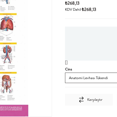
₺268,13
₺268,13
KDV Dahil
[]
Cins
Karşılaştır