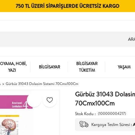
750 TL ÜZERI SIPARIŞLERDE ÜCRETSIZ KARGO
OYAMA, HOBİ,
BİLGİSAYAR
BİLGİSAYAR
YAŞAM
YAZI
TÜKETİM
A
Gürbüz 31043 Dolasim Sistemi 70Cmx100Cm
Gürbüz 31043 Dolasim
70Cmx100Cm
Stok Kodu
(100000004217)
Kargoya Teslim Süresi
:
A