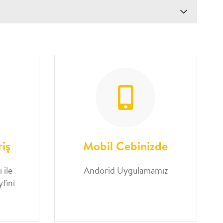
riş
Mobil Cebinizde
 ile
Andorid Uygulamamız
yfini