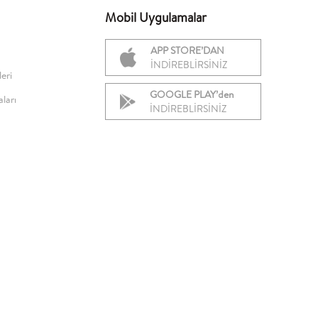
Mobil Uygulamalar
APP STORE’DAN
İNDİREBLİRSİNİZ
eri
GOOGLE PLAY’den
ları
İNDİREBLİRSİNİZ