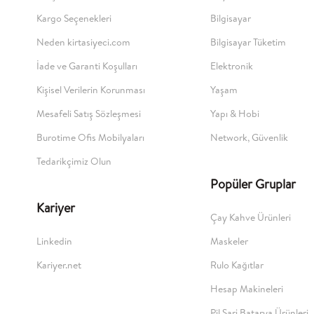
Kargo Seçenekleri
Bilgisayar
Neden kirtasiyeci.com
Bilgisayar Tüketim
İade ve Garanti Koşulları
Elektronik
Kişisel Verilerin Korunması
Yaşam
Mesafeli Satış Sözleşmesi
Yapı & Hobi
Burotime Ofis Mobilyaları
Network, Güvenlik
Tedarikçimiz Olun
Popüler Gruplar
Kariyer
Çay Kahve Ürünleri
Linkedin
Maskeler
Kariyer.net
Rulo Kağıtlar
Hesap Makineleri
Pil,Şarj,Batarya Ürünleri