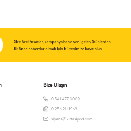
Size özel fırsatlar, kampanyalar ve yeni gelen ürünlerden
ilk önce haberdar olmak için bültenimize kayıt olun
n
Bize Ulaşın
0 541 477 0009
0 256 211 1963
siparis@kirtasiyeci.com