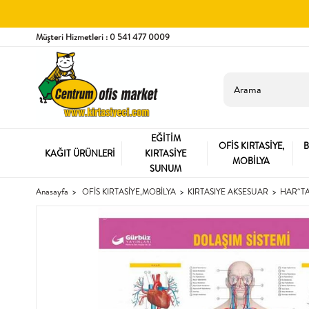
Müşteri Hizmetleri : 0 541 477 0009
EĞİTİM
OFİS KIRTASİYE,
B
KAĞIT ÜRÜNLERİ
KIRTASİYE
MOBİLYA
SUNUM
Anasayfa
OFİS KIRTASİYE,MOBİLYA
KIRTASIYE AKSESUAR
HAR˜T