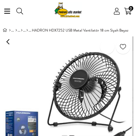
0
HADRON HDX7252 USB Metal Vantilatör 18 cm Siyah Beyaz