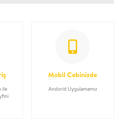
riş
Mobil Cebinizde
 ile
Andorid Uygulamamız
yfini