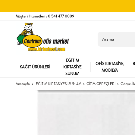
Müşteri Hizmetleri : 0 541 477 0009
EĞİTİM
OFİS KIRTASİYE,
B
KAĞIT ÜRÜNLERİ
KIRTASİYE
MOBİLYA
SUNUM
Anasayfa
EĞİTİM KIRTASİYESİ,SUNUM
ÇİZİM GEREÇLERİ
Gönye-İl