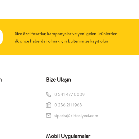
Size özel fırsatlar, kampanyalar ve yeni gelen ürünlerden
ilk önce haberdar olmak için bültenimize kayıt olun
n
Bize Ulaşın
0 541 477 0009
0 256 211 1963
siparis@kirtasiyeci.com
Mobil Uygulamalar