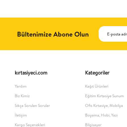
Bültenimize Abone Olun
kırtasiyeci.com
Kategoriler
Yardım
Kağıt Ürünleri
Biz Kimiz
Eğitim Kırtasiye Sunum
Sıkça Sorulan Sorular
Ofis Kırtasiye, Mobilya
İletişim
Boyama, Hobi, Yazı
Kargo Seçenekleri
Bilgisayar