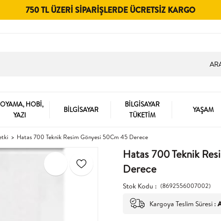
750 TL ÜZERI SIPARIŞLERDE ÜCRETSIZ KARGO
OYAMA, HOBİ,
BİLGİSAYAR
BİLGİSAYAR
YAŞAM
YAZI
TÜKETİM
etki
Hatas 700 Teknik Resim Gönyesi 50Cm 45 Derece
Hatas 700 Teknik Re
Derece
Stok Kodu
(8692556007002)
Kargoya Teslim Süresi
:
A