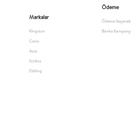
Ödeme
Markalar
Ödeme Seçenekl
Kingston
Banka Kampanya
Casio
Asus
Scrikss
Edding