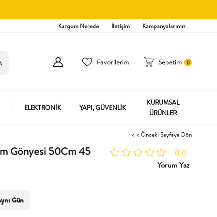
Kargom Nerede
İletişim
Kampanyalarımız
Favorilerim
Sepetim
0
KURUMSAL
ELEKTRONİK
YAPI, GÜVENLİK
ÜRÜNLER
< < Önceki Sayfaya Dön
sim Gönyesi 50Cm 45
0.0
Yorum Yaz
ynı Gün