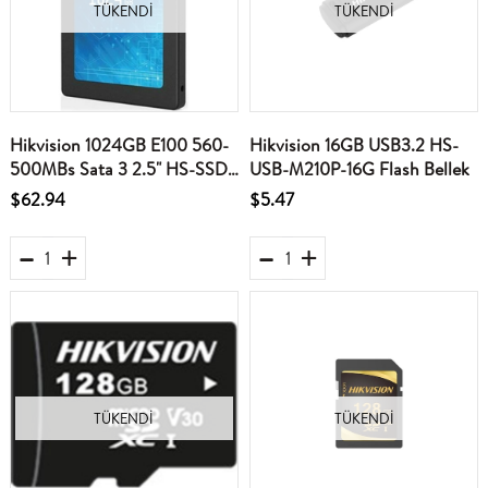
TÜKENDI
TÜKENDI
Hikvision 1024GB E100 560-
Hikvision 16GB USB3.2 HS-
500MBs Sata 3 2.5" HS-SSD-
USB-M210P-16G Flash Bellek
E100-1024G Ssd Harddisk
$62.94
$5.47
TÜKENDI
TÜKENDI