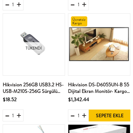
Ücretsiz
Kargo
TÜKENDI
Hikvision 256GB USB3.2 HS-
Hikvision DS-D6055UN-B 55
USB-M210S-256G Sürgülü
Dijital Ekran Monitör- Kargo
Siyah Flash Bellek
Ücreti Alıcıya Ait
$18.52
$1,342.44
SEPETE EKLE