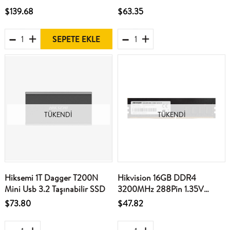
İçi Kamera WiFi,Ses Kontrolü
Harddisk HS-EHDD-T30-1T
$139.68
$63.35
ve ADAS Kontrolü
BLACK
SEPETE EKLE
TÜKENDI
TÜKENDI
Hiksemi 1T Dagger T200N
Hikvision 16GB DDR4
Mini Usb 3.2 Taşınabilir SSD
3200MHz 288Pin 1.35V
CL16-18 PC Ram
$73.80
$47.82