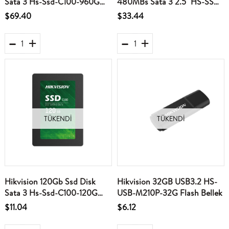
Sata 3 Hs-Ssd-C100-960G
480MBs Sata 3 2.5" HS-SSD-
560Mb-500Mb Harddisk
E100-512G Ssd Harddisk
$69.40
$33.44
TÜKENDI
TÜKENDI
Hikvision 120Gb Ssd Disk
Hikvision 32GB USB3.2 HS-
Sata 3 Hs-Ssd-C100-120G
USB-M210P-32G Flash Bellek
550Mb-420Mb Harddisk
$11.04
$6.12