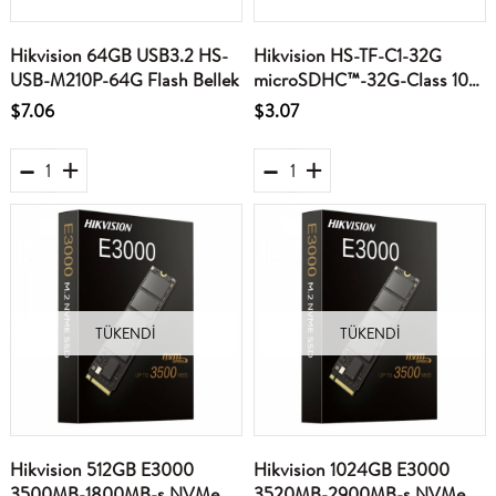
Hikvision 64GB USB3.2 HS-
Hikvision HS-TF-C1-32G
USB-M210P-64G Flash Bellek
microSDHC™-32G-Class 10
and UHS-I - TLC MicroSD
$7.06
$3.07
Hafıza Kartı
TÜKENDI
TÜKENDI
Hikvision 512GB E3000
Hikvision 1024GB E3000
3500MB-1800MB-s NVMe
3520MB-2900MB-s NVMe