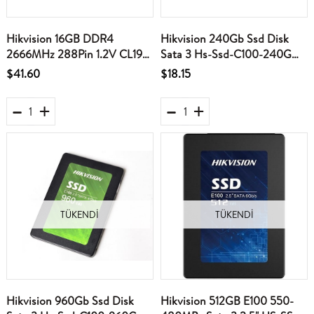
Hikvision 16GB DDR4
Hikvision 240Gb Ssd Disk
2666MHz 288Pin 1.2V CL19
Sata 3 Hs-Ssd-C100-240G
PC Ram
550Mb-450Mb Harddisk
$41.60
$18.15
TÜKENDI
TÜKENDI
Hikvision 960Gb Ssd Disk
Hikvision 512GB E100 550-