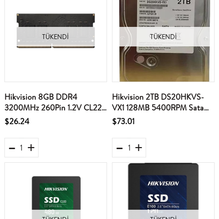
TÜKENDI
TÜKENDI
Hikvision 8GB DDR4
Hikvision 2TB DS20HKVS-
3200MHz 260Pin 1.2V CL22
VX1 128MB 5400RPM Sata
Notebook Ram
3.5" Güvenlik Harddisk
$26.24
$73.01