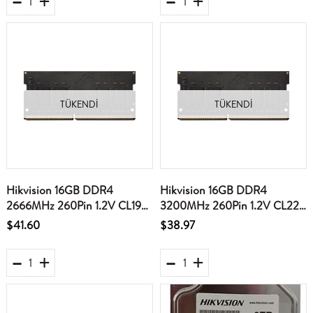
TÜKENDI
TÜKENDI
Hikvision 16GB DDR4
Hikvision 16GB DDR4
2666MHz 260Pin 1.2V CL19
3200MHz 260Pin 1.2V CL22
Notebook Ram
Notebook Ram
$41.60
$38.97