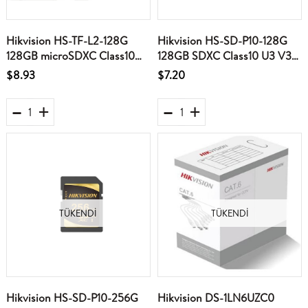
Hikvision HS-TF-L2-128G
Hikvision HS-SD-P10-128G
128GB microSDXC Class10
128GB SDXC Class10 U3 V30
U3 V30 95-50MBs TLC 7-24
95-85MBs eTLC 7-24 CCTV
$8.93
$7.20
CCTV Hafıza Kartı
Hafıza Kartı
TÜKENDI
TÜKENDI
Hikvision HS-SD-P10-256G
Hikvision DS-1LN6UZC0