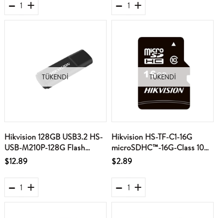
TÜKENDI
TÜKENDI
Hikvision 128GB USB3.2 HS-
Hikvision HS-TF-C1-16G
USB-M210P-128G Flash
microSDHC™-16G-Class 10
Bellek
and UHS-I - TLC MicroSD
$12.89
$2.89
Hafıza Kartı