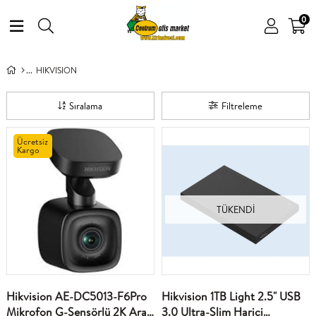
0
HIKVISION
Sıralama
Filtreleme
Ücretsiz
Kargo
TÜKENDI
Hikvision AE-DC5013-F6Pro
Hikvision 1TB Light 2.5" USB
Mikrofon G-Sensörlü 2K Araç
3.0 Ultra-Slim Harici