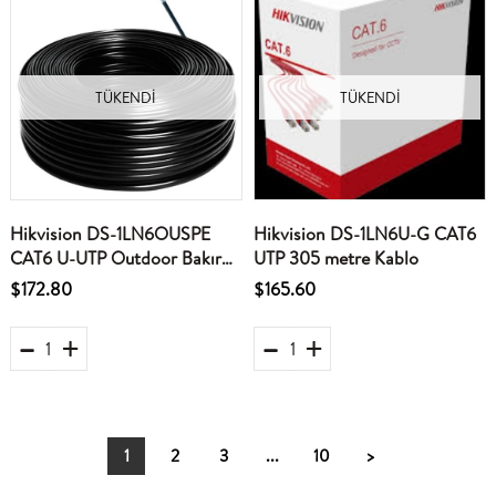
TÜKENDI
TÜKENDI
Hikvision DS-1LN6OUSPE
Hikvision DS-1LN6U-G CAT6
CAT6 U-UTP Outdoor Bakır
UTP 305 metre Kablo
305 Metre Ağ Kablosu
$172.80
$165.60
1
2
3
...
10
>