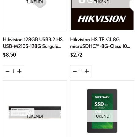
TÜKENDI
TÜKENDI
Hikvision 128GB USB3.2 HS-
Hikvision HS-TF-C1-8G
USB-M210S-128G Sürgülü
microSDHC™-8G-Class 10
Siyah Flash Bellek
and UHS-I - TLC MicroSD
$8.50
$2.72
Hafıza Kartı
TÜKENDI
TÜKENDI