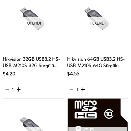
TÜKENDI
TÜKENDI
Hikvision 32GB USB3.2 HS-
Hikvision 64GB USB3.2 HS-
USB-M210S-32G Sürgülü
USB-M210S-64G Sürgülü
Siyah Flash Bellek
Siyah Flash Bellek
$4.20
$4.55