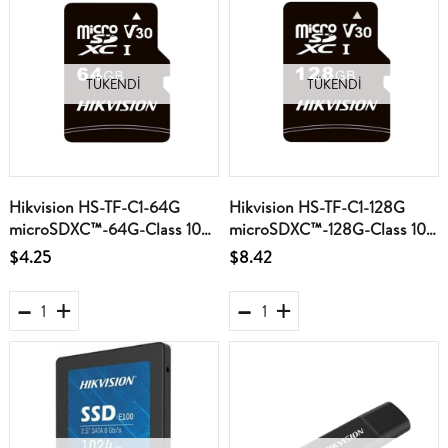
TÜKENDI
TÜKENDI
Hikvision HS-TF-C1-64G
Hikvision HS-TF-C1-128G
microSDXC™-64G-Class 10
microSDXC™-128G-Class 10
and UHS-I - TLC MicroSD
and UHS-I - 3D NAND
$4.25
$8.42
Hafıza Kartı
MicroSD Hafıza Kartı