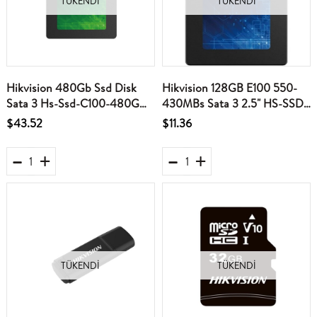
TÜKENDI
TÜKENDI
Hikvision 480Gb Ssd Disk
Hikvision 128GB E100 550-
Sata 3 Hs-Ssd-C100-480G
430MBs Sata 3 2.5" HS-SSD-
550Mb-470Mb Harddisk
E100-128G Ssd Harddisk
$43.52
$11.36
TÜKENDI
TÜKENDI