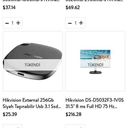
HS-SSD-E3000-512G Ssd
HS-SSD-E3000-1024G Ssd
$37.14
$69.62
Harddisk
Harddisk
TÜKENDI
TÜKENDI
Hikvision External 256Gb
Hikvision DS-D5032F3-1V0S
Siyah Taşınabilir Usb 3.1 Ssd
31.5" 8 ms Full HD 75 Hz
Harici Disk
Monitör
$25.39
$216.28