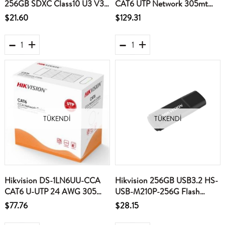
256GB SDXC Class10 U3 V30
CAT6 UTP Network 305mt
95-85MBs eTLC 7-24 CCTV
Turuncu Kablo( U-UTP
$21.60
$129.31
Hafıza Kartı
24AWG)
TÜKENDI
TÜKENDI
Hikvision DS-1LN6UU-CCA
Hikvision 256GB USB3.2 HS-
CAT6 U-UTP 24 AWG 305
USB-M210P-256G Flash
Metre Ağ Kablosu, CCA, 0,57
Bellek
$77.76
$28.15
mm