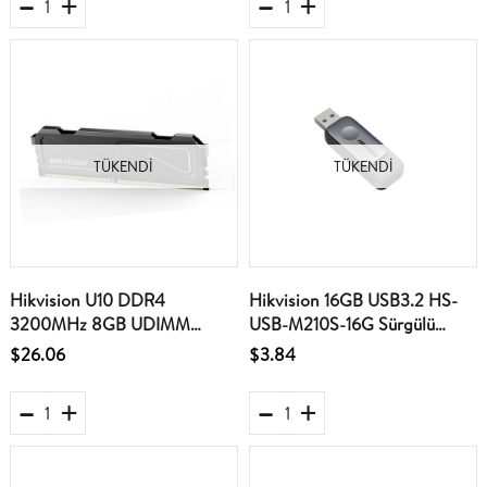
TÜKENDI
TÜKENDI
Hikvision U10 DDR4
Hikvision 16GB USB3.2 HS-
3200MHz 8GB UDIMM
USB-M210S-16G Sürgülü
288Pin PC Ram
Siyah Flash Bellek
$26.06
$3.84