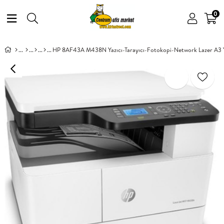
0
HP 8AF43A M438N Yazıcı-Tarayıcı-Fotokopi-Network Lazer A3 Y