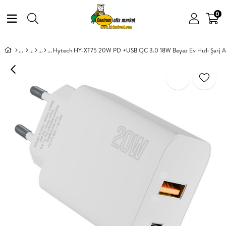
0
Hytech HY-XT75 20W PD +USB QC 3.0 18W Beyaz Ev Hızlı Şarj 