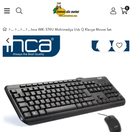
0
Inca IMK-374U Multimedya Usb Q Klavye Mouse Set