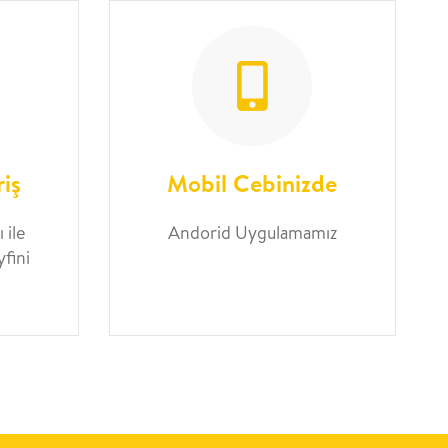
riş
Mobil Cebinizde
 ile
Andorid Uygulamamız
yfini