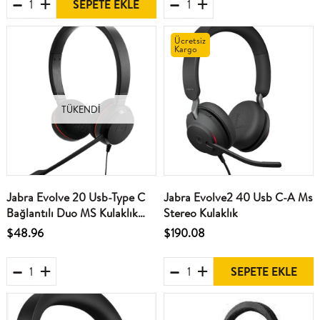
SEPETE EKLE
Ücretsiz
Kargo
TÜKENDI
Jabra Evolve 20 Usb-Type C
Jabra Evolve2 40 Usb C-A Ms
Bağlantılı Duo MS Kulaklık
Stereo Kulaklık
Mikrofon Çift Taraflı
$48.96
$190.08
SEPETE EKLE