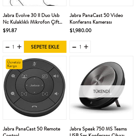
Jabra Evolve 30 II Duo Usb
Jabra PanaCast 50 Video
Nc Kulaklıklı Mikrofon Çift
Konferans Kamerası
Taraflı
$91.87
$1,980.00
SEPETE EKLE
Ücretsiz
Kargo
TÜKENDI
Jabra PanaCast 50 Remote
Jabra Speak 750 MS Teams
Control
USB Ses Konferans Cihazı