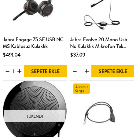
Jabra Engage 75 SE USB NC
Jabra Evolve 20 Mono Usb
MS Kablosuz Kulaklık
Nc Kulaklık Mikrofon Tek
Taraflı
$491.04
$37.09
SEPETE EKLE
SEPETE EKLE
Ücretsiz
Kargo
TÜKENDI