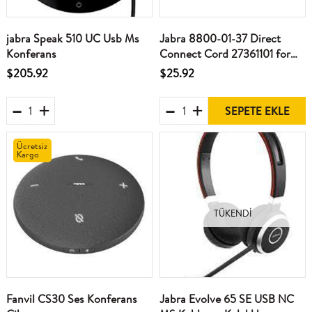
jabra Speak 510 UC Usb Ms
Jabra 8800-01-37 Direct
Konferans
Connect Cord 27361101 for
Cisco 6961 7961 7971 8941
$205.92
$25.92
8945
SEPETE EKLE
Ücretsiz
Kargo
TÜKENDI
Fanvil CS30 Ses Konferans
Jabra Evolve 65 SE USB NC