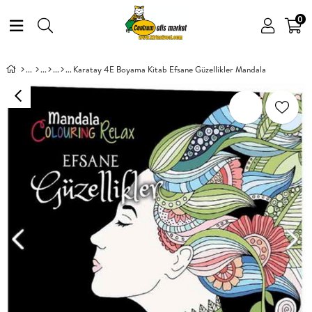
0
Karatay 4E Boyama Kitab Efsane Güzellikler Mandala