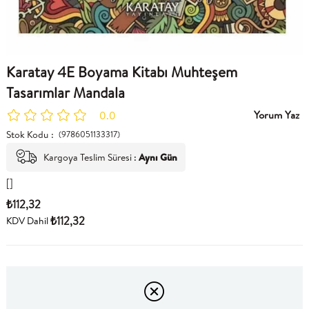
Karatay 4E Boyama Kitabı Muhteşem
Tasarımlar Mandala
Yorum Yaz
0.0
Stok Kodu
(9786051133317)
Kargoya Teslim Süresi
:
Aynı Gün
[]
₺112,32
₺112,32
KDV Dahil