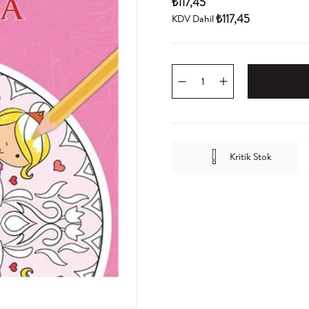
₺117,45
₺117,45
KDV Dahil
Kritik Stok