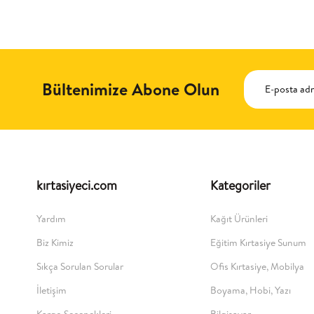
Bültenimize Abone Olun
kırtasiyeci.com
Kategoriler
Yardım
Kağıt Ürünleri
Biz Kimiz
Eğitim Kırtasiye Sunum
Sıkça Sorulan Sorular
Ofis Kırtasiye, Mobilya
İletişim
Boyama, Hobi, Yazı
Kargo Seçenekleri
Bilgisayar