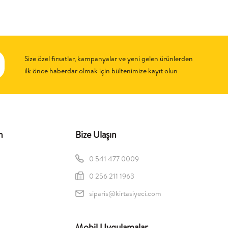
Size özel fırsatlar, kampanyalar ve yeni gelen ürünlerden
ilk önce haberdar olmak için bültenimize kayıt olun
n
Bize Ulaşın
0 541 477 0009
0 256 211 1963
siparis@kirtasiyeci.com
Mobil Uygulamalar