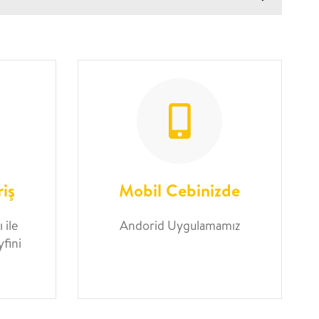
riş
Mobil Cebinizde
 ile
Andorid Uygulamamız
yfini