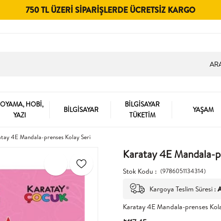
750 TL ÜZERI SIPARIŞLERDE ÜCRETSIZ KARGO
OYAMA, HOBİ,
BİLGİSAYAR
BİLGİSAYAR
YAŞAM
YAZI
TÜKETİM
atay 4E Mandala-prenses Kolay Seri
Karatay 4E Mandala-p
Stok Kodu
(9786051134314)
Kargoya Teslim Süresi
:
A
Karatay 4E Mandala-prenses Kola