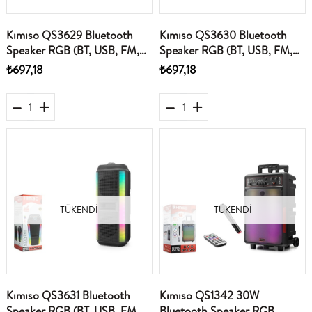
Kımıso QS3629 Bluetooth
Kımıso QS3630 Bluetooth
Speaker RGB (BT, USB, FM,
Speaker RGB (BT, USB, FM,
MIC girişi, TWS, düğmeli,)
MIC girişi, TWS, düğmeli,)
₺697,18
₺697,18
TÜKENDI
TÜKENDI
Kımıso QS3631 Bluetooth
Kımıso QS1342 30W
Speaker RGB (BT, USB, FM,
Bluetooth Speaker RGB