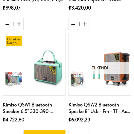
MIC girişi, TWS, düğmeli,)
Karaoke Uzaktan Kumanda
₺698,07
₺3.420,00
Kablosuz Mikrofon1800Mah
Ücretsiz
Kargo
TÜKENDI
Kimiso QSW1 Bluetooth
Kimiso QSW2 Bluetooth
Speaker 6.5" 330-390-
Speake 8" Usb - Fm - Tf - Aux
190MM Usb-TfCard
- Tws - Bluetooth
₺4.722,60
₺6.092,29