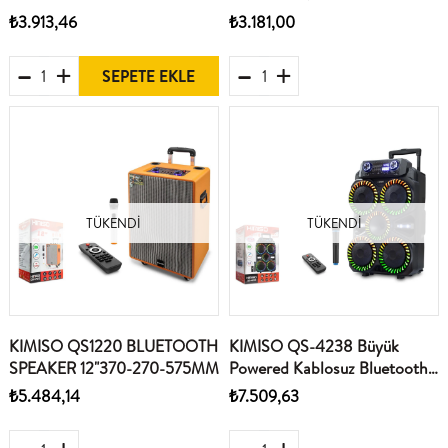
8" 270-200-435MM
Uzaktan Kumandalı Usb-
₺3.913,46
₺3.181,00
Tfcard-Aux Müzik Çalar
SEPETE EKLE
TÜKENDI
TÜKENDI
KIMISO QS1220 BLUETOOTH
KIMISO QS-4238 Büyük
SPEAKER 12"370-270-575MM
Powered Kablosuz Bluetooth
Hoparlörler Müzik Çalar
₺5.484,14
₺7.509,63