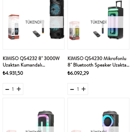
TÜKENDI
TÜKENDI
KIMISO QS4232 8" 3000W
KIMISO QS4230 Mikrofonlu
Uzaktan Kumandalı
8" Bluetooth Speaker Uzaktan
Mikrofonlu Bluetooth Speaker
Kumandalı 2x8" 265-300-
₺4.931,50
₺6.092,29
2x8" 265-300-675MM Usb-
675MM Usb-TfCard
TfCard