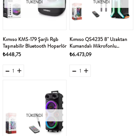
TÜKENDI
TÜKENDI
Kımıso KMS-179 Şarjlı Rgb
Kımıso QS4235 8" Uzaktan
Taşınabilir Bluetooth Hoparlör
Kumandalı Mikrofonlu
Bluetooth Speaker 2x8" 330-
₺448,75
₺6.473,09
270-680MM Usb-TfCard-Fm
TÜKENDI