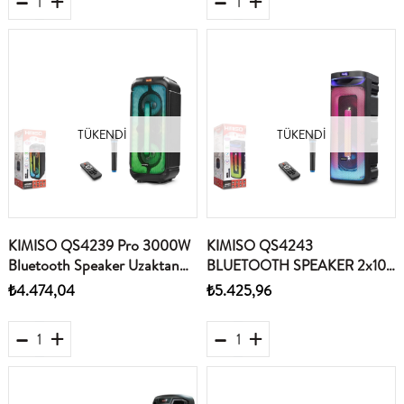
TÜKENDI
TÜKENDI
KIMISO QS4239 Pro 3000W
KIMISO QS4243
Bluetooth Speaker Uzaktan
BLUETOOTH SPEAKER 2x10"
Kumandalı Mikrofonlu 2x8"
300-320-795MM
₺4.474,04
₺5.425,96
310x310x738MM Usb-TfCard