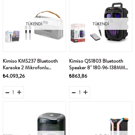
TÜKENDI
TÜKENDI
Kimiso KMS237 Bluetooth
Kimiso QS1803 Bluetooth
Karaoke 2 Mikrofonlu
Speaker 8" 180-96-138MM
Speaker 4x15W 270-260-
(BT-USB-FM -TF-AM-SW)
₺4.093,26
₺863,86
90MM