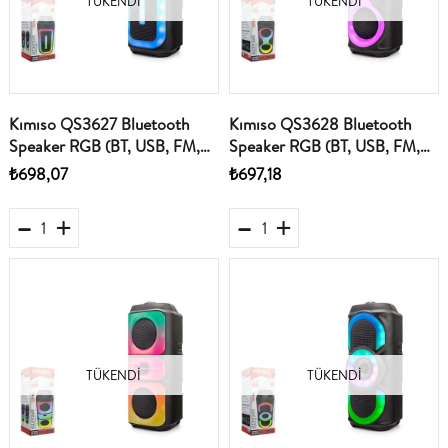
TÜKENDI
TÜKENDI
Kımıso QS3627 Bluetooth
Kımıso QS3628 Bluetooth
Speaker RGB (BT, USB, FM,
Speaker RGB (BT, USB, FM,
MIC girişi, TWS, düğmeli,)
MIC girişi, TWS, düğmeli,)
₺698,07
₺697,18
TÜKENDI
TÜKENDI