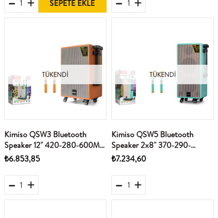
SEPETE EKLE
TÜKENDI
TÜKENDI
Kimiso QSW3 Bluetooth
Kimiso QSW5 Bluetooth
Speaker 12" 420-280-600MM
Speaker 2x8" 370-290-
Usb - Fm - Tf - Aux - Tws -
710MM Usb - Fm - Tf - Aux -
₺6.853,85
₺7.234,60
Bluetooth
Tws - Bluetooth