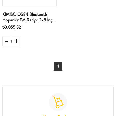
KIMISO QS84 Bluetooth
Hoparlör FM Radyo 2x8 İnç
TWS USB TF AUX RGB
₺3.055,32
Mikrofonlu Kumandalı - Siyah
1