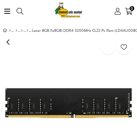
0
Lexar 8GB (1x8GB) DDR4 3200MHz CL22 Pc Ram (LD4AU008