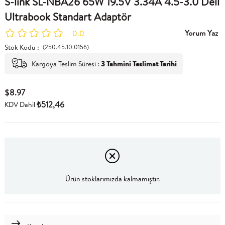
S-link SL-NBA26 65W 19.5V 3.34A 4.5-3.0 Dell
Ultrabook Standart Adaptör
Yorum Yaz
0.0
Stok Kodu
(250.45.10.0156)
Kargoya Teslim Süresi
:
3 Tahmini Teslimat Tarihi
$8.97
₺512,46
KDV Dahil
Ürün stoklarımızda kalmamıştır.