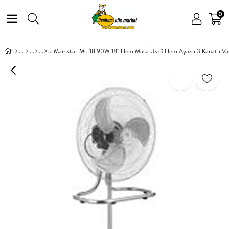
0
Marsstar Ms-18 90W 18'' Hem Masa Üstü Hem Ayaklı 3 Kanatlı Vanti