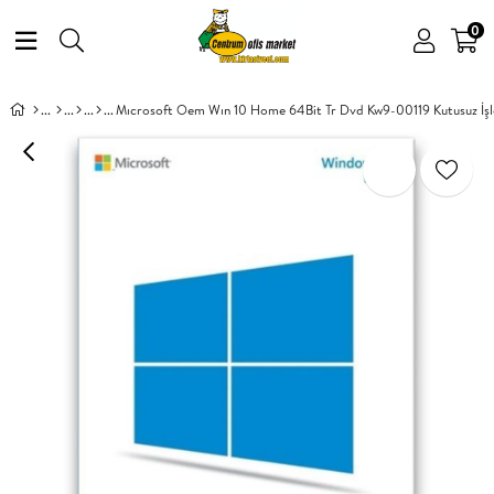
0
Mıcrosoft Oem Wın 10 Home 64Bit Tr Dvd Kw9-00119 Kutusuz İşl