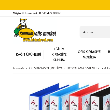
Müşteri Hizmetleri : 0 541 477 0009
EĞİTİM
OFİS KIRTASİYE,
B
KAĞIT ÜRÜNLERİ
KIRTASİYE
MOBİLYA
SUNUM
Anasayfa
OFİS KIRTASİYE,MOBİLYA
DOSYALAMA SISTEMLERI
4 H