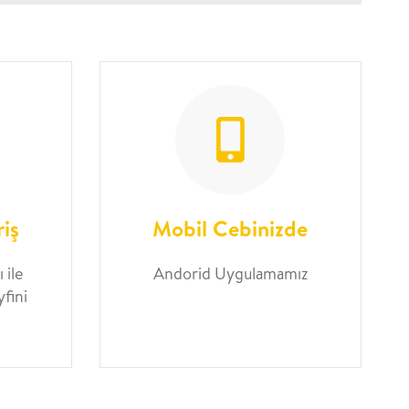
riş
Mobil Cebinizde
 ile
Andorid Uygulamamız
yfini