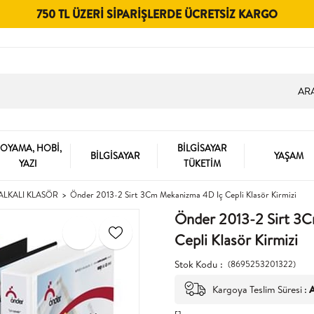
750 TL ÜZERI SIPARIŞLERDE ÜCRETSIZ KARGO
OYAMA, HOBİ,
BİLGİSAYAR
BİLGİSAYAR
YAŞAM
YAZI
TÜKETİM
ALKALI KLASÖR
Önder 2013-2 Sirt 3Cm Mekanizma 4D Iç Cepli Klasör Kirmizi
Önder 2013-2 Sirt 3
Cepli Klasör Kirmizi
Stok Kodu
(8695253201322)
Kargoya Teslim Süresi
:
A