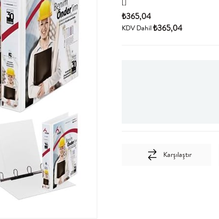
[]
₺365,04
₺365,04
KDV Dahil
Karşılaştır