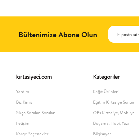
Bültenimize Abone Olun
kırtasiyeci.com
Kategoriler
Yardım
Kağıt Ürünleri
Biz Kimiz
Eğitim Kırtasiye Sunum
Sıkça Sorulan Sorular
Ofis Kırtasiye, Mobilya
İletişim
Boyama, Hobi, Yazı
Kargo Seçenekleri
Bilgisayar