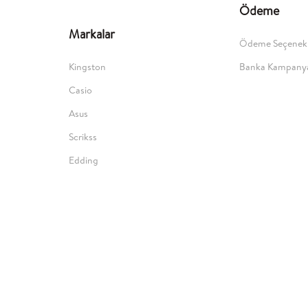
Ödeme
Markalar
Ödeme Seçenekl
Kingston
Banka Kampanya
Casio
Asus
Scrikss
Edding