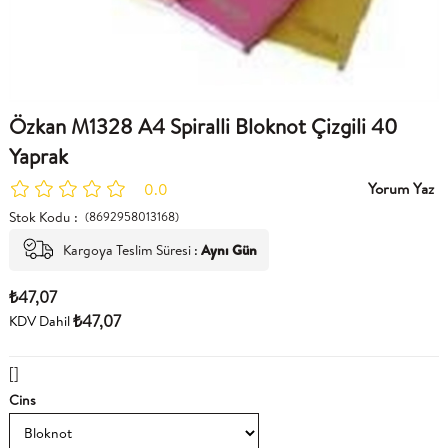
Özkan M1328 A4 Spiralli Bloknot Çizgili 40
Yaprak
Yorum Yaz
0.0
Stok Kodu
(8692958013168)
Kargoya Teslim Süresi
:
Aynı Gün
₺47,07
₺47,07
KDV Dahil
[]
Cins