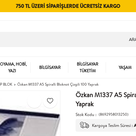
750 TL ÜZERI SIPARIŞLERDE ÜCRETSIZ KARGO
OYAMA, HOBİ,
BİLGİSAYAR
BİLGİSAYAR
YAŞAM
YAZI
TÜKETİM
P BLOK
Özkan M1337 A5 Spiralli Bloknot Çizgili 100 Yaprak
Özkan M1337 A5 Spiral
Yaprak
Stok Kodu
(8692958013250)
Kargoya Teslim Süresi
:
A