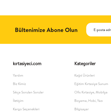
Bültenimize Abone Olun
kırtasiyeci.com
Kategoriler
Yardım
Kağıt Ürünleri
Biz Kimiz
Eğitim Kırtasiye Sunum
Sıkça Sorulan Sorular
Ofis Kırtasiye, Mobilya
İletişim
Boyama, Hobi, Yazı
Kargo Seçenekleri
Bilgisayar