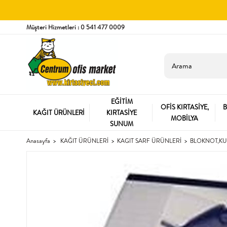
Müşteri Hizmetleri : 0 541 477 0009
EĞİTİM
OFİS KIRTASİYE,
B
KAĞIT ÜRÜNLERİ
KIRTASİYE
MOBİLYA
SUNUM
Anasayfa
KAĞIT ÜRÜNLERİ
KAGIT SARF ÜRÜNLERİ
BLOKNOT,KU