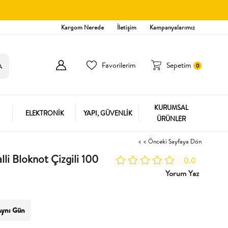
Kargom Nerede
İletişim
Kampanyalarımız
Favorilerim
Sepetim
0
KURUMSAL
ELEKTRONİK
YAPI, GÜVENLİK
ÜRÜNLER
< < Önceki Sayfaya Dön
li Bloknot Çizgili 100
0.0
Yorum Yaz
ynı Gün