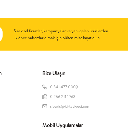
Size özel fırsatlar, kampanyalar ve yeni gelen ürünlerden
ilk önce haberdar olmak için bültenimize kayıt olun
n
Bize Ulaşın
0 541 477 0009
0 256 211 1963
siparis@kirtasiyeci.com
Mobil Uygulamalar