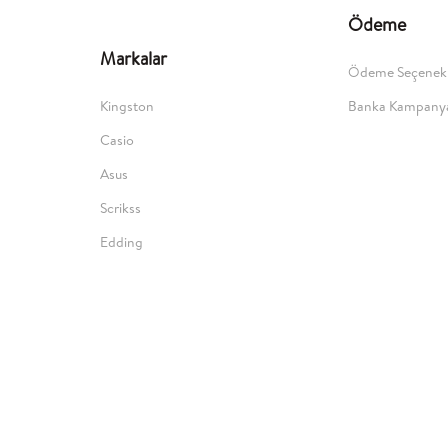
Ödeme
Markalar
Ödeme Seçenekl
Kingston
Banka Kampanya
Casio
Asus
Scrikss
Edding