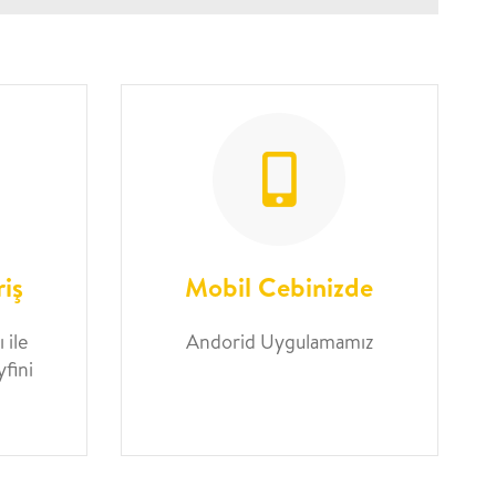
riş
Mobil Cebinizde
 ile
Andorid Uygulamamız
yfini