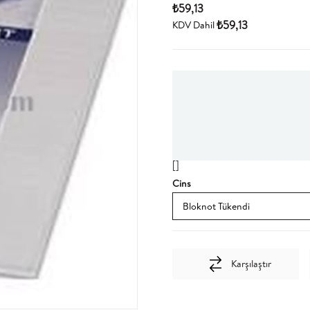
₺59,13
₺59,13
KDV Dahil
[]
Cins
Karşılaştır