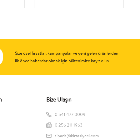
Size özel fırsatlar, kampanyalar ve yeni gelen ürünlerden
ilk önce haberdar olmak için bültenimize kayıt olun
n
Bize Ulaşın
0 541 477 0009
0 256 211 1963
siparis@kirtasiyeci.com