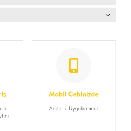
riş
Mobil Cebinizde
 ile
Andorid Uygulamamız
yfini