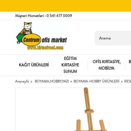
Müşteri Hizmetleri : 0 541 477 0009
EĞİTİM
OFİS KIRTASİYE,
B
KAĞIT ÜRÜNLERİ
KIRTASİYE
MOBİLYA
SUNUM
Anasayfa
BOYAMA,HOBBY,YAZI
BOYAMA-HOBBY ÜRÜNLERİ
RES