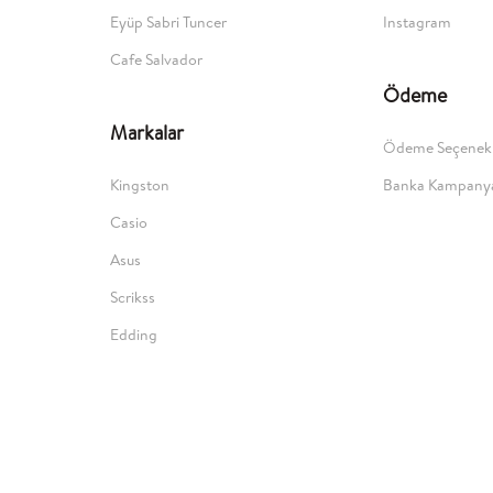
Eyüp Sabri Tuncer
Instagram
Cafe Salvador
Ödeme
Markalar
Ödeme Seçenekl
Kingston
Banka Kampanya
Casio
Asus
Scrikss
Edding