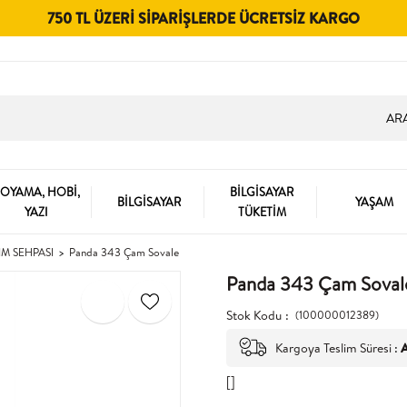
750 TL ÜZERI SIPARIŞLERDE ÜCRETSIZ KARGO
OYAMA, HOBİ,
BİLGİSAYAR
BİLGİSAYAR
YAŞAM
YAZI
TÜKETİM
IM SEHPASI
Panda 343 Çam Sovale
Panda 343 Çam Soval
Stok Kodu
(100000012389)
Kargoya Teslim Süresi
:
A
[]