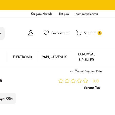
Kargom Nerede
İletişim
Kampanyalarımız
Favorilerim
Sepetim
0
KURUMSAL
ELEKTRONİK
YAPI, GÜVENLİK
ÜRÜNLER
< < Önceki Sayfaya Dön
e
0.0
Yorum Yaz
ynı Gün