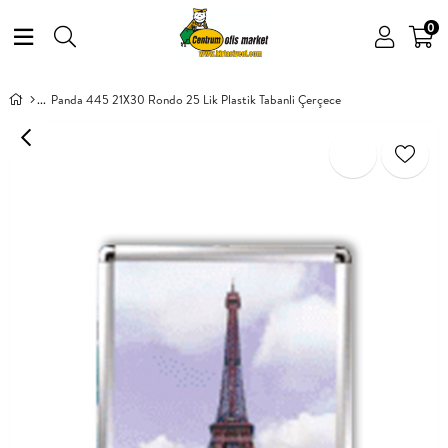
0
Panda 445 21X30 Rondo 25 Lik Plastik Tabanli Çerçece