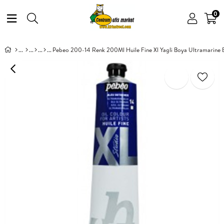
0
Pebeo 200-14 Renk 200Ml Huile Fine Xl Yagli Boya Ultramarine 