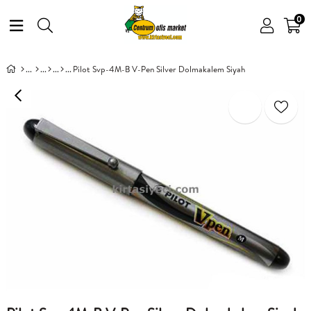
0
Pilot Svp-4M-B V-Pen Silver Dolmakalem Siyah