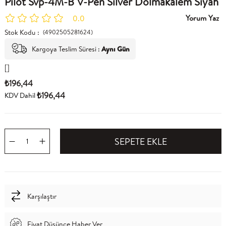
Pilot Svp-4M-B V-Pen Silver Dolmakalem Siyah
Yorum Yaz
0.0
Stok Kodu
(4902505281624)
Kargoya Teslim Süresi
:
Aynı Gün
[]
₺196,44
₺196,44
KDV Dahil
Karşılaştır
Fiyat Düşünce Haber Ver