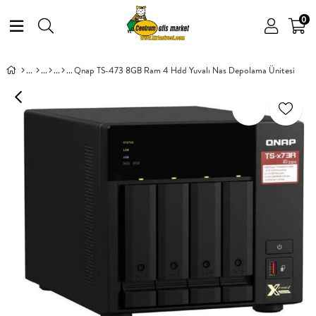
0
Qnap TS-473 8GB Ram 4 Hdd Yuvalı Nas Depolama Ünitesi