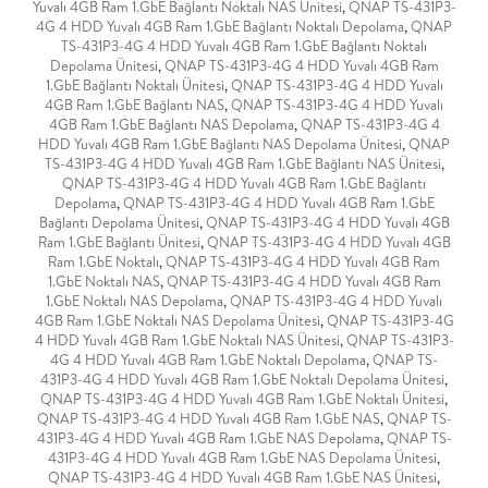
Yuvalı 4GB Ram 1.GbE Bağlantı Noktalı NAS Ünitesi
,
QNAP TS-431P3-
4G 4 HDD Yuvalı 4GB Ram 1.GbE Bağlantı Noktalı Depolama
,
QNAP
TS-431P3-4G 4 HDD Yuvalı 4GB Ram 1.GbE Bağlantı Noktalı
Depolama Ünitesi
,
QNAP TS-431P3-4G 4 HDD Yuvalı 4GB Ram
1.GbE Bağlantı Noktalı Ünitesi
,
QNAP TS-431P3-4G 4 HDD Yuvalı
4GB Ram 1.GbE Bağlantı NAS
,
QNAP TS-431P3-4G 4 HDD Yuvalı
4GB Ram 1.GbE Bağlantı NAS Depolama
,
QNAP TS-431P3-4G 4
HDD Yuvalı 4GB Ram 1.GbE Bağlantı NAS Depolama Ünitesi
,
QNAP
TS-431P3-4G 4 HDD Yuvalı 4GB Ram 1.GbE Bağlantı NAS Ünitesi
,
QNAP TS-431P3-4G 4 HDD Yuvalı 4GB Ram 1.GbE Bağlantı
Depolama
,
QNAP TS-431P3-4G 4 HDD Yuvalı 4GB Ram 1.GbE
Bağlantı Depolama Ünitesi
,
QNAP TS-431P3-4G 4 HDD Yuvalı 4GB
Ram 1.GbE Bağlantı Ünitesi
,
QNAP TS-431P3-4G 4 HDD Yuvalı 4GB
Ram 1.GbE Noktalı
,
QNAP TS-431P3-4G 4 HDD Yuvalı 4GB Ram
1.GbE Noktalı NAS
,
QNAP TS-431P3-4G 4 HDD Yuvalı 4GB Ram
1.GbE Noktalı NAS Depolama
,
QNAP TS-431P3-4G 4 HDD Yuvalı
4GB Ram 1.GbE Noktalı NAS Depolama Ünitesi
,
QNAP TS-431P3-4G
4 HDD Yuvalı 4GB Ram 1.GbE Noktalı NAS Ünitesi
,
QNAP TS-431P3-
4G 4 HDD Yuvalı 4GB Ram 1.GbE Noktalı Depolama
,
QNAP TS-
431P3-4G 4 HDD Yuvalı 4GB Ram 1.GbE Noktalı Depolama Ünitesi
,
QNAP TS-431P3-4G 4 HDD Yuvalı 4GB Ram 1.GbE Noktalı Ünitesi
,
QNAP TS-431P3-4G 4 HDD Yuvalı 4GB Ram 1.GbE NAS
,
QNAP TS-
431P3-4G 4 HDD Yuvalı 4GB Ram 1.GbE NAS Depolama
,
QNAP TS-
431P3-4G 4 HDD Yuvalı 4GB Ram 1.GbE NAS Depolama Ünitesi
,
QNAP TS-431P3-4G 4 HDD Yuvalı 4GB Ram 1.GbE NAS Ünitesi
,