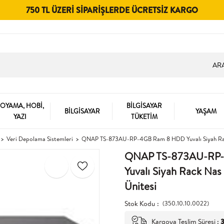
750 TL ÜZERI SIPARIŞLERDE ÜCRETSIZ KARGO
OYAMA, HOBİ,
BİLGİSAYAR
BİLGİSAYAR
YAŞAM
YAZI
TÜKETİM
Veri Depolama Sistemleri
QNAP TS-873AU-RP-4GB Ram 8 HDD Yuvalı Siyah Rac
QNAP TS-873AU-RP
Yuvalı Siyah Rack Na
Ünitesi
Stok Kodu
(350.10.10.0022)
Kargoya Teslim Süresi
:
3