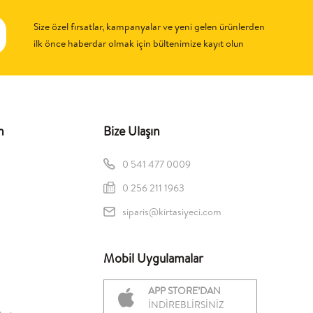
Size özel fırsatlar, kampanyalar ve yeni gelen ürünlerden
ilk önce haberdar olmak için bültenimize kayıt olun
n
Bize Ulaşın
0 541 477 0009
0 256 211 1963
siparis@kirtasiyeci.com
Mobil Uygulamalar
APP STORE’DAN
İNDİREBLİRSİNİZ