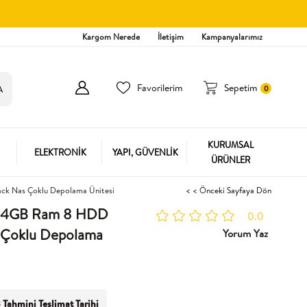
Kargom Nerede
İletişim
Kampanyalarımız
Favorilerim
Sepetim
0
KURUMSAL
ELEKTRONİK
YAPI, GÜVENLİK
ÜRÜNLER
k Nas Çoklu Depolama Ünitesi
< < Önceki Sayfaya Dön
-4GB Ram 8 HDD
0.0
s Çoklu Depolama
Yorum Yaz
 Tahmini Teslimat Tarihi