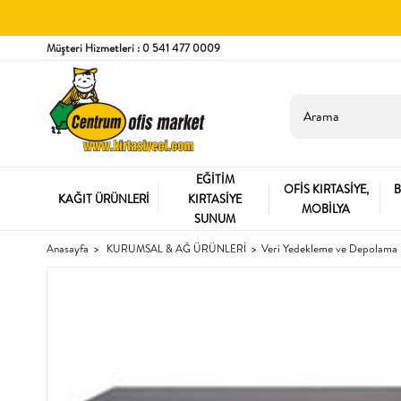
Müşteri Hizmetleri : 0 541 477 0009
EĞİTİM
OFİS KIRTASİYE,
B
KAĞIT ÜRÜNLERİ
KIRTASİYE
MOBİLYA
SUNUM
Anasayfa
KURUMSAL & AĞ ÜRÜNLERİ
Veri Yedekleme ve Depolama