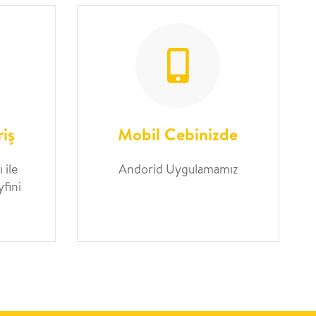
riş
Mobil Cebinizde
 ile
Andorid Uygulamamız
yfini