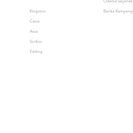
Ödeme Seçenekl
Kingston
Banka Kampanya
Casio
Asus
Scrikss
Edding