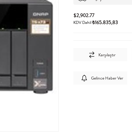
$2,902.77
₺165.835,83
KDV Dahil
Karşılaştır
Gelince Haber Ver