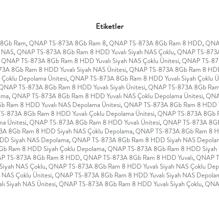
Etiketler
 8Gb Ram
,
QNAP TS-873A 8Gb Ram 8
,
QNAP TS-873A 8Gb Ram 8 HDD
,
QNAP
h NAS
,
QNAP TS-873A 8Gb Ram 8 HDD Yuvalı Siyah NAS Çoklu
,
QNAP TS-873A 
QNAP TS-873A 8Gb Ram 8 HDD Yuvalı Siyah NAS Çoklu Ünitesi
,
QNAP TS-873
A 8Gb Ram 8 HDD Yuvalı Siyah NAS Ünitesi
,
QNAP TS-873A 8Gb Ram 8 HDD Y
Çoklu Depolama Ünitesi
,
QNAP TS-873A 8Gb Ram 8 HDD Yuvalı Siyah Çoklu Ün
QNAP TS-873A 8Gb Ram 8 HDD Yuvalı Siyah Ünitesi
,
QNAP TS-873A 8Gb Ram 
ama
,
QNAP TS-873A 8Gb Ram 8 HDD Yuvalı NAS Çoklu Depolama Ünitesi
,
QNAP
 Ram 8 HDD Yuvalı NAS Depolama Ünitesi
,
QNAP TS-873A 8Gb Ram 8 HDD Yu
-873A 8Gb Ram 8 HDD Yuvalı Çoklu Depolama Ünitesi
,
QNAP TS-873A 8Gb Ra
a Ünitesi
,
QNAP TS-873A 8Gb Ram 8 HDD Yuvalı Ünitesi
,
QNAP TS-873A 8Gb
A 8Gb Ram 8 HDD Siyah NAS Çoklu Depolama
,
QNAP TS-873A 8Gb Ram 8 HD
DD Siyah NAS Depolama
,
QNAP TS-873A 8Gb Ram 8 HDD Siyah NAS Depolam
b Ram 8 HDD Siyah Çoklu Depolama
,
QNAP TS-873A 8Gb Ram 8 HDD Siyah Ç
P TS-873A 8Gb Ram 8 HDD
,
QNAP TS-873A 8Gb Ram 8 HDD Yuvalı
,
QNAP TS
Siyah NAS Çoklu
,
QNAP TS-873A 8Gb Ram 8 HDD Yuvalı Siyah NAS Çoklu De
NAS Çoklu Ünitesi
,
QNAP TS-873A 8Gb Ram 8 HDD Yuvalı Siyah NAS Depola
 Siyah NAS Ünitesi
,
QNAP TS-873A 8Gb Ram 8 HDD Yuvalı Siyah Çoklu
,
QNAP